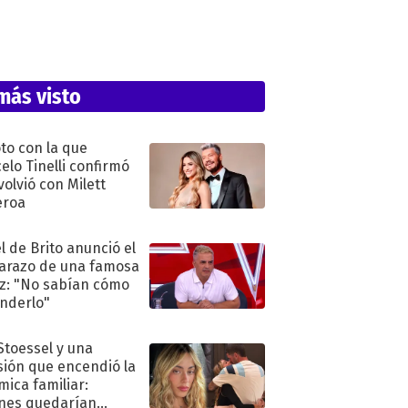
más visto
oto con la que
elo Tinelli confirmó
volvió con Milett
eroa
l de Brito anunció el
razo de una famosa
iz: "No sabían cómo
nderlo"
 Stoessel y una
sión que encendió la
mica familiar:
nes quedarían