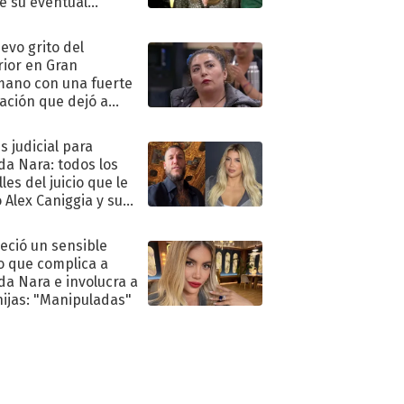
e su eventual
eso al reality
uevo grito del
rior en Gran
ano con una fuerte
ación que dejó a
oya en shock:
idora"
s judicial para
a Nara: todos los
les del juicio que le
 Alex Caniggia y sus
imos pasos
eció un sensible
o que complica a
a Nara e involucra a
hijas: "Manipuladas"