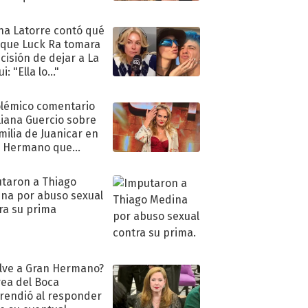
ra de su boda
na Latorre contó qué
 que Luck Ra tomara
ecisión de dejar a La
i: "Ella lo..."
olémico comentario
liana Guercio sobre
amilia de Juanicar en
n Hermano que
tó la furia en redes
taron a Thiago
na por abuso sexual
ra su prima
lve a Gran Hermano?
ea del Boca
rendió al responder