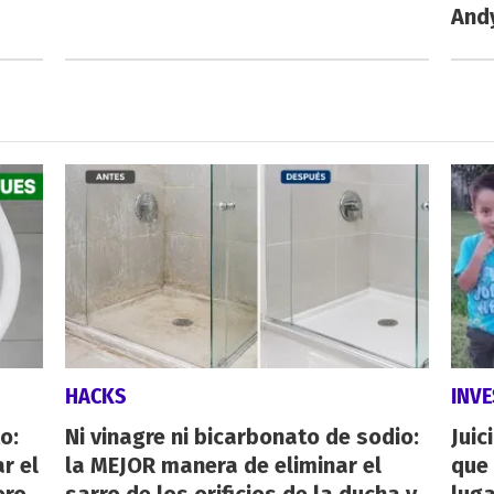
And
HACKS
INVE
o:
Ni vinagre ni bicarbonato de sodio:
Juic
r el
la MEJOR manera de eliminar el
que 