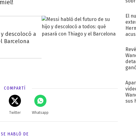
sobr
 miel!
regr
El n
exte
Herm
o y descolocó a
acus
Pinc
el Barcelona
"Tra
Revé
Wand
detal
ganó
próx
Apar
COMPARTÍ
vide
Wand
sus 
Twitter
Whatsapp
SE HABLÓ DE