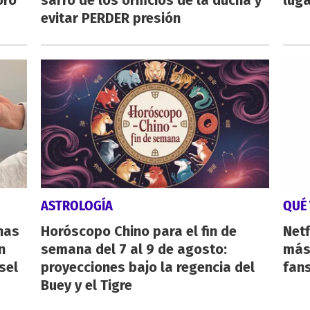
oro
sarro de los orificios de la ducha y
luga
evitar PERDER presión
ASTROLOGÍA
QUÉ 
nas
Horóscopo Chino para el fin de
Netf
n
semana del 7 al 9 de agosto:
más 
sel
proyecciones bajo la regencia del
fan
Buey y el Tigre