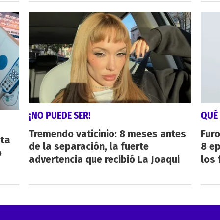
¡NO PUEDE SER!
QUÉ 
Tremendo vaticinio: 8 meses antes
Furo
sta
de la separación, la fuerte
8 ep
o
advertencia que recibió La Joaqui
los 