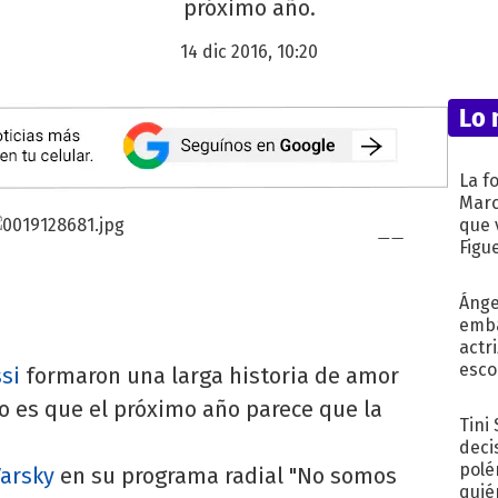
próximo año.
14 dic 2016, 10:20
Lo 
La f
Marc
que 
Figu
Ánge
emba
actr
esco
si
formaron una larga historia de amor
o es que el próximo año parece que la
Tini
deci
polé
Varsky
en su programa radial "No somos
quié