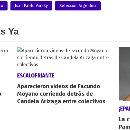
zo
Juan Pablo Varsky
Selección Argentina
as Ya
ESCALOFRIANTE
Aparecieron videos de Facundo
a
Moyano corriendo detrás de
Candela Arizaga entre colectivos
¡EPA
La c
Pamp