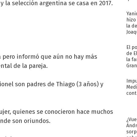
 y la selección argentina se casa en 2017.
afue
Yani
hizo
la d
Joaqu
El p
de E
ia pero informó que aún no hay más
la f
ntal de la pareja.
Gra
desa
Impu
ionel son padres de Thiago (3 años) y
Medi
cont
mujer, quienes se conocieron hace muchos
¿Vue
onde son oriundos.
Andr
sorp