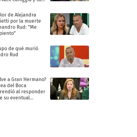
imos pasos
olor de Alejandra
ietti por la muerte
eandro Rud: "Me
piento"
upo de qué murió
dro Rud
lve a Gran Hermano?
ea del Boca
rendió al responder
e su eventual
eso al reality