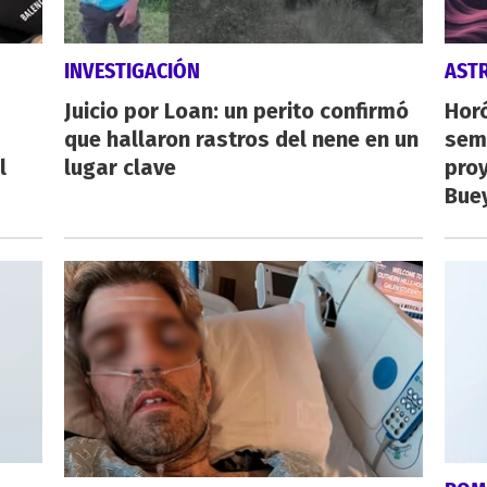
INVESTIGACIÓN
AST
Juicio por Loan: un perito confirmó
Horó
que hallaron rastros del nene en un
sema
l
lugar clave
proy
Buey