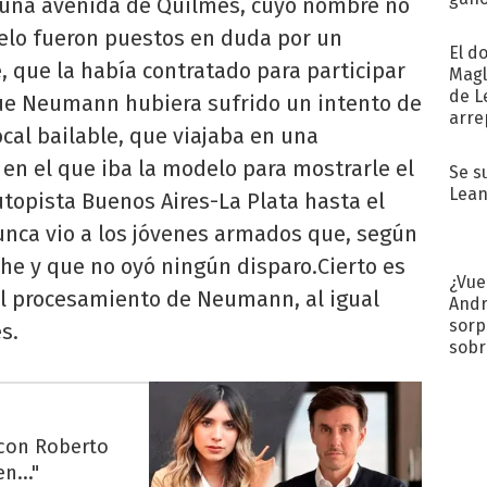
 una avenida de Quilmes, cuyo nombre no
próx
elo fueron puestos en duda por un
El d
 que la había contratado para participar
Magl
de L
 que Neumann hubiera sufrido un intento de
arre
cal bailable, que viajaba en una
en el que iba la modelo para mostrarle el
Se s
Lean
topista Buenos Aires-La Plata hasta el
unca vio a los jóvenes armados que, según
he y que no oyó ningún disparo.Cierto es
¿Vue
del procesamiento de Neumann, al igual
Andr
sorp
s.
sobr
regr
 con Roberto
n..."