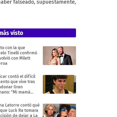
r haber falseado, supuestamente,
más visto
oto con la que
elo Tinelli confirmó
volvió con Milett
eroa
car contó el difícil
nto que vive tras
ndonar Gran
mano: "Mi mamá
ió..."
na Latorre contó qué
 que Luck Ra tomara
ecisión de dejar a La