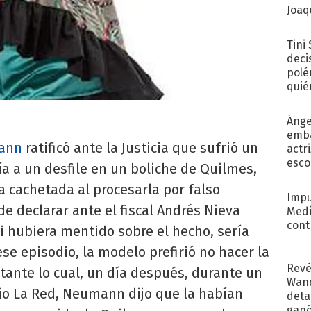
Joaqu
Tini
deci
polé
quié
afue
Ánge
emba
ann
ratificó ante la Justicia que sufrió un
actr
esco
ía a un desfile en un boliche de Quilmes,
na cachetada al procesarla por falso
Impu
de declarar ante el fiscal Andrés Nieva
Medi
cont
 hubiera mentido sobre el hecho, sería
e episodio, la modelo prefirió no hacer la
Revé
stante lo cual, un día después, durante un
Wand
dio La Red, Neumann dijo que la habían
detal
ganó