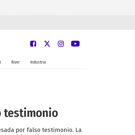
i
River
Industria
o testimonio
esada por falso testimonio. La