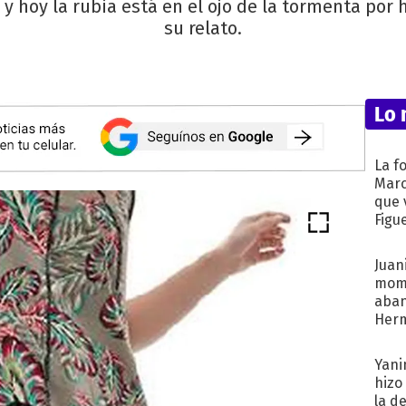
y hoy la rubia está en el ojo de la tormenta po
su relato.
Lo 
La f
Marc
que 
Figu
Juani
mome
aba
Her
recib
Yani
hizo
la d