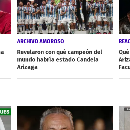
ARCHIVO AMOROSO
REA
na
Revelaron con qué campeón del
Qué 
mundo habría estado Candela
Ariz
Arizaga
Fac