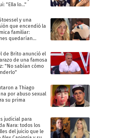
i: "Ella lo..."
 Stoessel y una
sión que encendió la
mica familiar:
nes quedarían
ra de su boda
l de Brito anunció el
razo de una famosa
iz: "No sabían cómo
nderlo"
taron a Thiago
na por abuso sexual
ra su prima
s judicial para
a Nara: todos los
les del juicio que le
 Alex Caniggia y sus