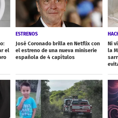
ESTRENOS
HAC
o:
José Coronado brilla en Netflix con
Ni v
r el
el estreno de una nueva miniserie
la M
oro
española de 4 capítulos
sarr
evit