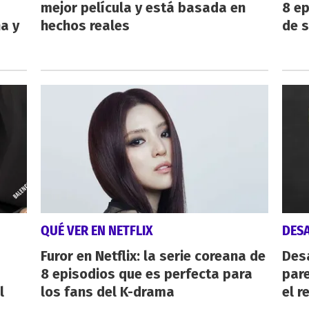
mejor película y está basada en
8 ep
ha y
hechos reales
de 
QUÉ VER EN NETFLIX
DES
Furor en Netflix: la serie coreana de
Des
8 episodios que es perfecta para
pare
l
los fans del K-drama
el r