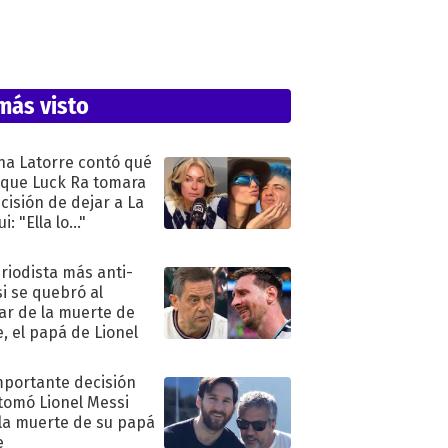
más visto
na Latorre contó qué
 que Luck Ra tomara
ecisión de dejar a La
i: "Ella lo..."
eriodista más anti-
i se quebró al
ar de la muerte de
e, el papá de Lionel
mportante decisión
tomó Lionel Messi
 la muerte de su papá
e