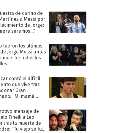
uestra de cariño de
 Martínez a Messi por
allecimiento de Jorge:
mpre seremos..."
 fueron los últimos
 de Jorge Messi antes
u muerte: todos los
lles
car contó el difícil
nto que vive tras
ndonar Gran
mano: "Mi mamá
ió..."
motivo mensaje de
elo Tinelli a Leo
i tras la muerte de
adre: "Tu viejo se fue