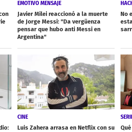
EMOTIVO MENSAJE
HAC
 con
Javier Milei reaccionó a la muerte
No e
ie
de Jorge Messi: "Da vergüenza
esta
pensar que hubo anti Messi en
sarr
Argentina"
CINE
SERI
dio:
Luis Zahera arrasa en Netflix con su
Qué 