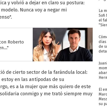
ca y volvió a dejar en claro su postura:
e modelo. Nunca voy a negar mi
La m
Sofi
enso".
el f
"Sie
Cómo
 con Roberto
días
de s
n..."
deta
Juani
mome
ió de cierto sector de la farándula local:
aba
Her
d
estoy en las antípodas de su
recib
rgo, es a la mujer que más quiero de este
El e
 solidaria conmigo y me trató siempre muy
Marc
Mess
su p