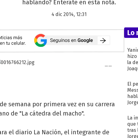
hablando? Enterate en esta nota.
4 dic 2014, 12:31
Lo 
Yani
hizo
la d
Joaqu
El p
Mess
habl
Jorg
 de semana por primera vez en su carrera
ano de "La cátedra del macho".
La i
que 
tras
ra el diario La Nación, el integrante de
Jorg