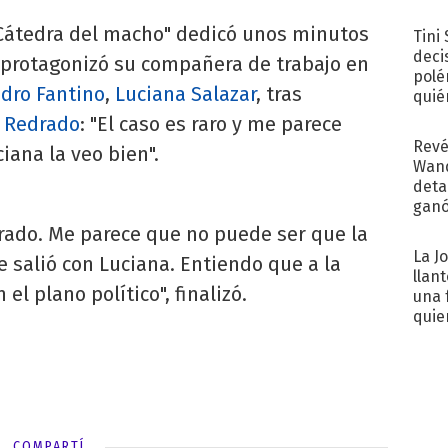
con..
a Cátedra del macho" dedicó unos minutos
Tini
deci
e protagonizó su compañera de trabajo en
polé
ndro Fantino
,
Luciana Salazar
, tras
quié
afue
 Redrado
: "El caso es raro y me parece
Revé
ana la veo bien".
Wand
detal
ganó
próx
drado. Me parece que no puede ser que la
La J
 salió con Luciana. Entiendo que a la
llan
el plano político", finalizó.
una 
quie
para.
COMPARTÍ