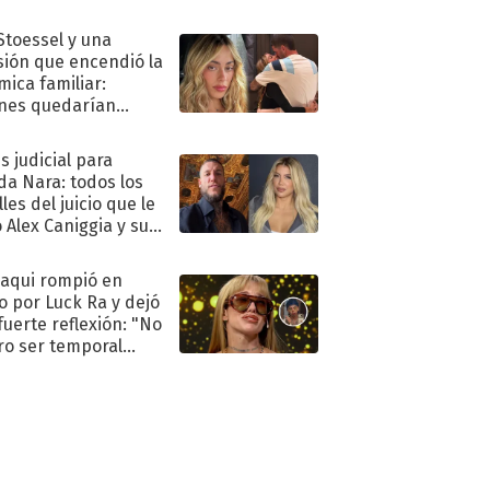
."
 Stoessel y una
sión que encendió la
mica familiar:
nes quedarían
ra de su boda
s judicial para
a Nara: todos los
les del juicio que le
 Alex Caniggia y sus
imos pasos
oaqui rompió en
to por Luck Ra y dejó
fuerte reflexión: "No
ro ser temporal
.."