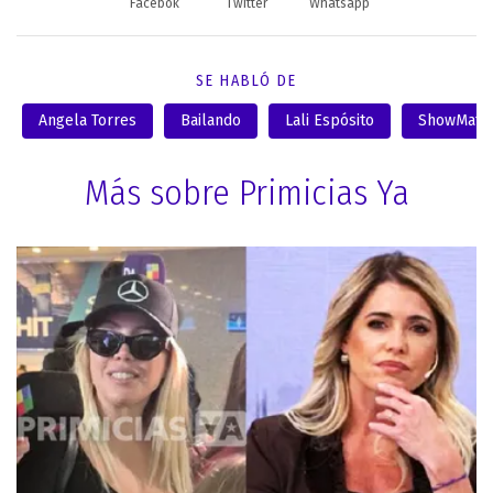
Facebok
Twitter
Whatsapp
SE HABLÓ DE
Angela Torres
Bailando
Lali Espósito
ShowMatc
Más sobre Primicias Ya