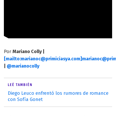
Por
Mariano Colly |
[mailto:
marianoc@primiciasya.com
]
marianoc@prim
|
@marianocolly
LEÉ TAMBIÉN
Diego Leuco enfrentó los rumores de romance
con Sofía Gonet