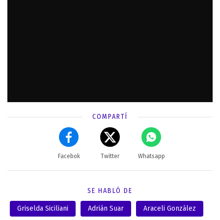
COMPARTÍ
Facebok
Twitter
Whatsapp
SE HABLÓ DE
Griselda Siciliani
Adrián Suar
Araceli González