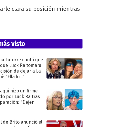
arle clara su posición mientras
más visto
na Latorre contó qué
 que Luck Ra tomara
ecisión de dejar a La
i: "Ella lo..."
oaqui hizo un firme
do por Luck Ra tras
eparación: "Dejen
"
l de Brito anunció el