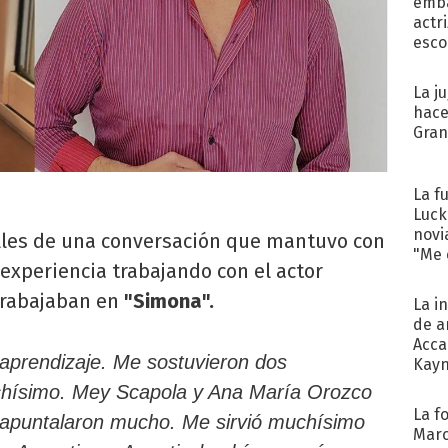
emba
actr
esco
La j
hace
Gra
La f
Luck
novi
alles de una conversación que mantuvo con
"Me e
experiencia trabajando con el actor
trabajaban en
"Simona".
La i
de a
Acca
 aprendizaje. Me sostuvieron dos
Kayn
cum
hísimo. Mey Scapola y Ana María Orozco
La f
apuntalaron mucho. Me sirvió muchísimo
Marc