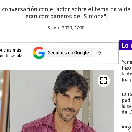
 conversación con el actor sobre el tema para dej
eran compañeros de "Simona".
8 sept 2020, 17:10
Lo 
Yani
hizo
la d
Joaqu
La J
pedi
la s
de...
Ánge