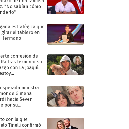
razo de una famosa
iz: "No sabían cómo
nderlo"
ugada estratégica que
 girar el tablero en
n Hermano
uerte confesión de
 Ra tras terminar su
azgo con La Joaqui:
stoy..."
nesperada muestra
mor de Gimena
rdi hacia Seven
e por su
pleaños
oto con la que
elo Tinelli confirmó