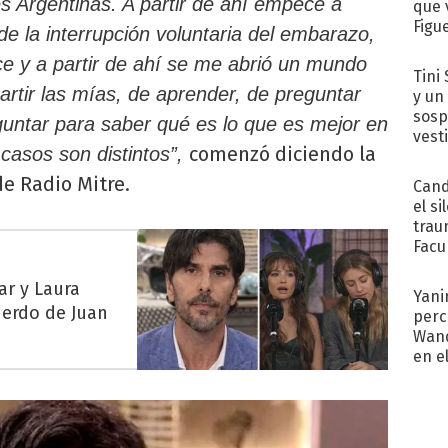
s Argentinas. A partir de ahí empecé a
que 
Figu
de la interrupción voluntaria del embarazo,
ce y a partir de ahí se me abrió un mundo
Tini 
rtir las mías, de aprender, de preguntar
y un
sosp
untar para saber qué es lo que es mejor en
vest
comenzó diciendo la
casos son distintos”,
de Radio Mitre.
Cand
el si
trau
Facu
"Teng
ar y Laura
Yani
uerdo de Juan
perc
Wand
en e
toda