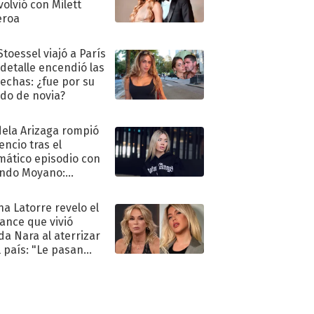
volvió con Milett
eroa
Stoessel viajó a París
 detalle encendió las
echas: ¿fue por su
ido de novia?
ela Arizaga rompió
lencio tras el
mático episodio con
ndo Moyano:
o..."
na Latorre revelo el
ance que vivió
a Nara al aterrizar
l país: "Le pasan
s"