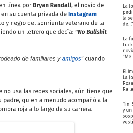
 en línea por
Bryan Randall
, el novio de
La J
pedi
e en su cuenta privada de
Instagram
la s
o y negro del sonriente veterano de la
de...
iendo un letrero que decía:
"No Bullshit
La f
Luck
novi
"Me e
cuando
rodeado de familiares y
amigos
"
El i
La J
Rosa
Ra l
e no usa las redes sociales, aún tiene que
su padre, quien a menudo acompañó a la
Tini 
ombra roja a lo largo de su carrera.
y un
sosp
vest