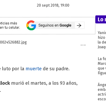
20 sept 2018, 19:00
Lo 
Yani
hizo
la d
Joaqu
La f
Marc
 luto por la
muerte
de su padre.
que 
Figu
llock
murió el martes, a los 93 años,
Ánge
.
emba
actr
esco