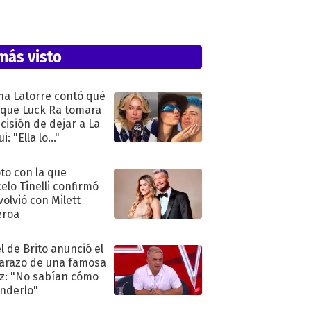
más visto
na Latorre contó qué
 que Luck Ra tomara
ecisión de dejar a La
i: "Ella lo..."
oto con la que
elo Tinelli confirmó
volvió con Milett
eroa
l de Brito anunció el
razo de una famosa
iz: "No sabían cómo
nderlo"