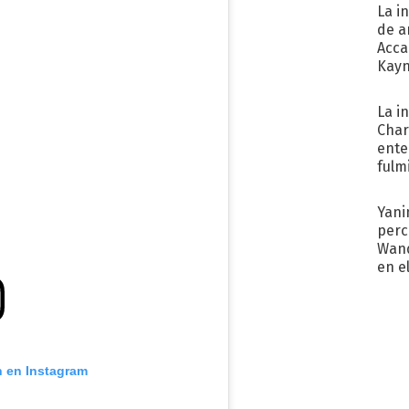
La i
de a
Acca
Kayn
cum
La i
Char
ente
fulm
Her
Yani
perc
Wand
en e
toda
n en Instagram