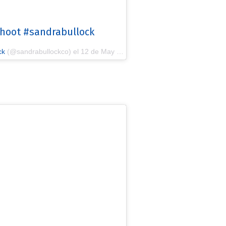
hoot #sandrabullock
ck
(@sandrabullockco) el
12 de May de 2018 a las 4:25 PDT