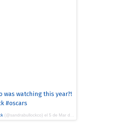
was watching this year?!
k #oscars
ck
(@sandrabullockco) el
5 de Mar de 2018 a las 5:09 PST