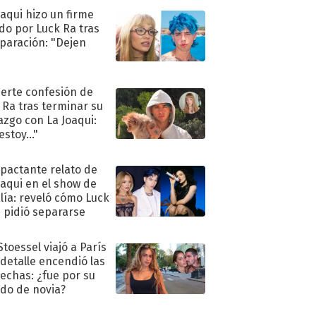
oaqui hizo un firme
do por Luck Ra tras
eparación: "Dejen
"
uerte confesión de
 Ra tras terminar su
azgo con La Joaqui:
stoy..."
mpactante relato de
oaqui en el show de
lía: reveló cómo Luck
e pidió separarse
Stoessel viajó a París
 detalle encendió las
echas: ¿fue por su
ido de novia?