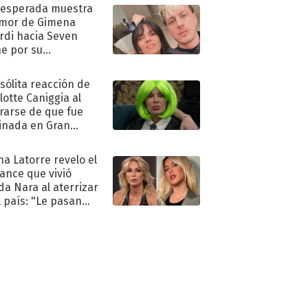
nesperada muestra
mor de Gimena
rdi hacia Seven
e por su
pleaños
nsólita reacción de
lotte Caniggia al
rarse de que fue
inada en Gran
mano
na Latorre revelo el
ance que vivió
a Nara al aterrizar
l país: "Le pasan
s"