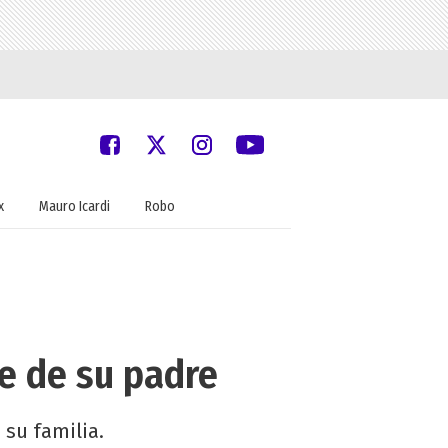
x
Mauro Icardi
Robo
te de su padre
su familia.