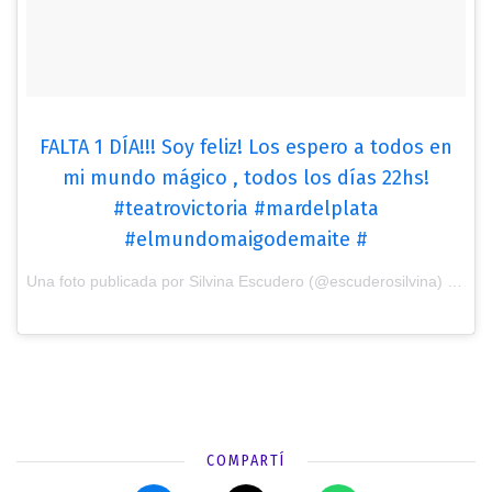
FALTA 1 DÍA!!! Soy feliz! Los espero a todos en
mi mundo mágico , todos los días 22hs!
#teatrovictoria #mardelplata
#elmundomaigodemaite #
Una foto publicada por Silvina Escudero (@escuderosilvina) el
2 d
COMPARTÍ