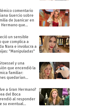
olémico comentario
liana Guercio sobre
amilia de Juanicar en
n Hermano que
tó la furia en redes
eció un sensible
o que complica a
a Nara e involucra a
hijas: "Manipuladas"
 Stoessel y una
sión que encendió la
mica familiar:
nes quedarían
ra de su boda
lve a Gran Hermano?
ea del Boca
rendió al responder
e su eventual