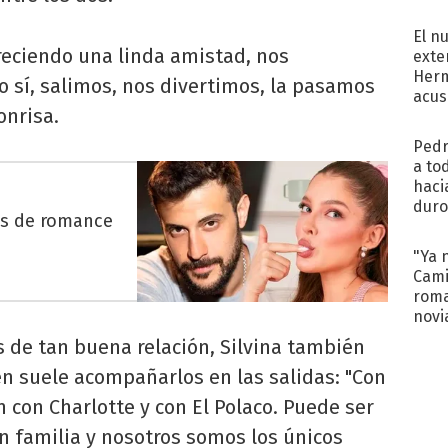
regr
El n
reciendo una linda amistad, nos
exte
Herm
 sí, salimos, nos divertimos, la pasamos
acus
onrisa.
Pinc
"Tra
Pedr
a to
haci
duro
es de romance
aco
tera
"Ya 
Cami
roma
novi
decl
os de tan buena relación, Silvina también
en suele acompañarlos en las salidas: "Con
con Charlotte y con El Polaco. Puede ser
n familia y nosotros somos los únicos