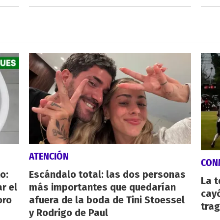
ATENCIÓN
CON
o:
Escándalo total: las dos personas
La 
r el
más importantes que quedarían
cayó
oro
afuera de la boda de Tini Stoessel
tra
y Rodrigo de Paul