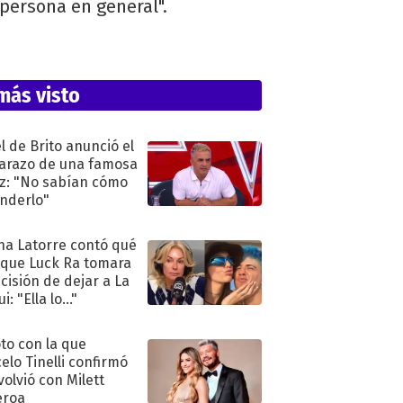
persona en general".
más visto
l de Brito anunció el
razo de una famosa
iz: "No sabían cómo
nderlo"
na Latorre contó qué
 que Luck Ra tomara
ecisión de dejar a La
i: "Ella lo..."
oto con la que
elo Tinelli confirmó
volvió con Milett
eroa