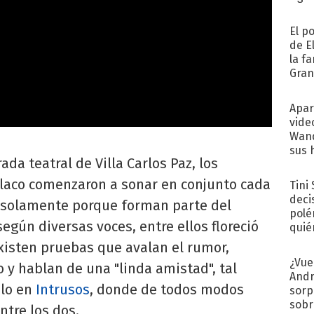
El p
de E
la f
Gra
desa
Apar
vide
Wand
sus 
da teatral de Villa Carlos Paz, los
olaco comenzaron a sonar en conjunto cada
Tini
deci
o solamente porque forman parte del
polé
egún diversas voces, entre ellos floreció
quié
afue
xisten pruebas que avalan el rumor,
¿Vue
 y hablan de una "linda amistad", tal
Andr
elo en
Intrusos
, donde de todos modos
sorp
sobr
ntre los dos.