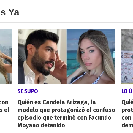
as Ya
SE SUPO
LO Ú
con
Quién es Candela Arizaga, la
Qui
s el
modelo que protagonizó el confuso
pro
episodio que terminó con Facundo
con
Moyano detenido
dem