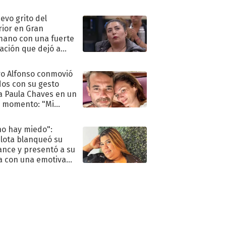
eso al reality
uevo grito del
rior en Gran
ano con una fuerte
ación que dejó a
oya en shock:
idora"
o Alfonso conmovió
dos con su gesto
a Paula Chaves en un
 momento: "Mi
mpañante
péutico"
no hay miedo":
lota blanqueó su
nce y presentó a su
a con una emotiva
aración de amor