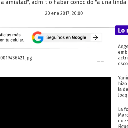
da amistad", admitió haber conocido "a una linda 
20 ene 2017, 20:00
Lo 
Ánge
emba
actr
esco
Yani
hizo
la d
Joaqu
La f
Marc
que 
Figu