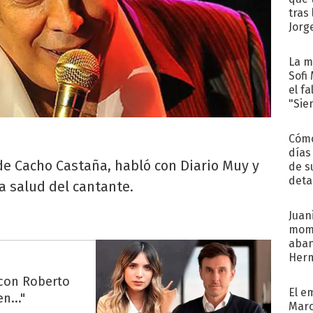
tras
Jorg
La m
Sofi
el f
"Sie
Cómo
días
de Cacho Castaña, habló con Diario Muy y
de s
deta
la salud del cantante.
Juani
mome
aba
Her
recib
 con Roberto
El e
n..."
Marc