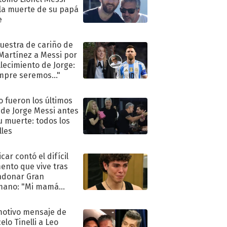
 la muerte de su papá
e
uestra de cariño de
 Martínez a Messi por
allecimiento de Jorge:
mpre seremos..."
 fueron los últimos
 de Jorge Messi antes
u muerte: todos los
lles
car contó el difícil
nto que vive tras
ndonar Gran
mano: "Mi mamá
ió..."
motivo mensaje de
elo Tinelli a Leo