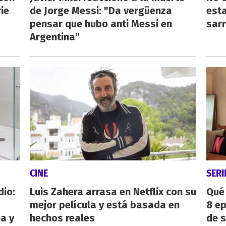
ie
de Jorge Messi: "Da vergüenza
esta
pensar que hubo anti Messi en
sarr
Argentina"
CINE
SERI
dio:
Luis Zahera arrasa en Netflix con su
Qué 
mejor película y está basada en
8 ep
ha y
hechos reales
de 