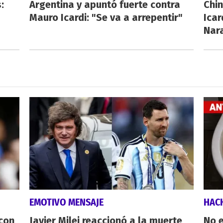
:
Argentina y apuntó fuerte contra
Chi
Mauro Icardi: "Se va a arrepentir"
Icar
Nar
EMOTIVO MENSAJE
HAC
 con
Javier Milei reaccionó a la muerte
No e