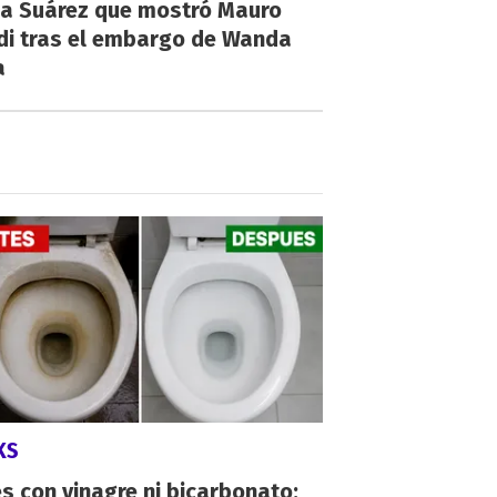
na Suárez que mostró Mauro
di tras el embargo de Wanda
a
KS
s con vinagre ni bicarbonato: