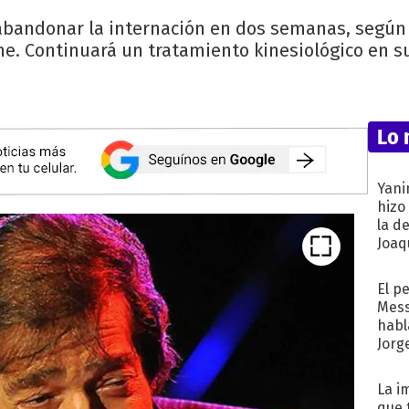
 abandonar la internación en dos semanas, según
he. Continuará un tratamiento kinesiológico en su
Lo 
Yani
hizo
la d
Joaqu
El p
Mess
habl
Jorg
La i
que 