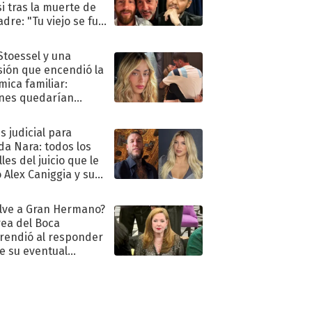
i tras la muerte de
adre: "Tu viejo se fue
."
 Stoessel y una
sión que encendió la
mica familiar:
nes quedarían
ra de su boda
s judicial para
a Nara: todos los
les del juicio que le
 Alex Caniggia y sus
imos pasos
lve a Gran Hermano?
ea del Boca
rendió al responder
e su eventual
eso al reality