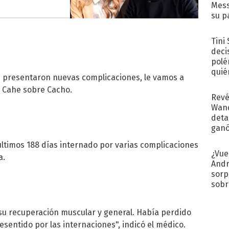
Mess
su p
con..
Tini
deci
polé
quié
s presentaron nuevas complicaciones, le vamos a
afue
jo Cahe sobre Cacho.
Revé
Wand
detal
ganó
próx
últimos 188 días internado por varias complicaciones
¿Vue
a.
Andr
sorp
sobr
regr
su recuperación muscular y general. Había perdido
sentido por las internaciones", indicó el médico.