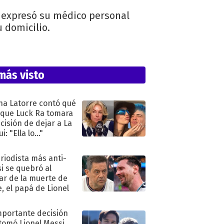
 expresó su médico personal
 domicilio.
más visto
na Latorre contó qué
 que Luck Ra tomara
ecisión de dejar a La
i: "Ella lo..."
eriodista más anti-
i se quebró al
ar de la muerte de
e, el papá de Lionel
mportante decisión
tomó Lionel Messi