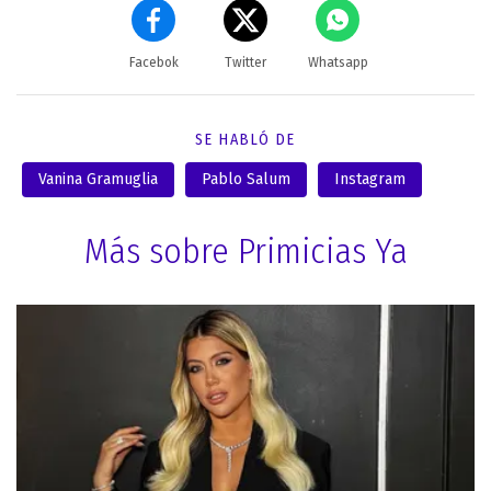
Facebok
Twitter
Whatsapp
SE HABLÓ DE
Vanina Gramuglia
Pablo Salum
Instagram
Más sobre Primicias Ya