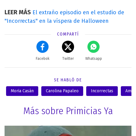
LEER MÁS
El extraño episodio en el estudio de
"Incorrectas" en la víspera de Halloween
COMPARTÍ
Facebok
Twitter
Whatsapp
SE HABLÓ DE
Moria Casán
Carolina Papaleo
Incorrectas
Amér
Más sobre Primicias Ya