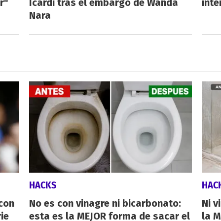
r"
Icardi tras el embargo de Wanda
inte
Nara
HACKS
HAC
 con
No es con vinagre ni bicarbonato:
Ni v
ie
esta es la MEJOR forma de sacar el
la M