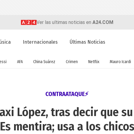
Ver las ultimas noticias en
A24.COM
úsica
Internacionales
Últimas Noticias
essi
AFA
China Suárez
Crimen
Netflix
Mauro Icardi
CONTRAATAQUE⚡
i López, tras decir que su 
Es mentira; usa a los chico