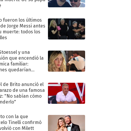
e
 fueron los últimos
 de Jorge Messi antes
u muerte: todos los
lles
 Stoessel y una
sión que encendió la
mica familiar:
nes quedarían
ra de su boda
l de Brito anunció el
razo de una famosa
iz: "No sabían cómo
nderlo"
oto con la que
elo Tinelli confirmó
volvió con Milett