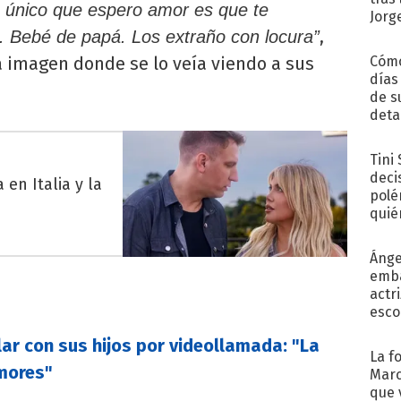
o único que espero amor es que te
Jorg
,
e. Bebé de papá. Los extraño con locura”
na imagen donde se lo veía viendo a sus
Cómo
días
de s
deta
Tini
deci
en Italia y la
polé
quié
afue
Ánge
emba
actr
esco
ar con sus hijos por videollamada: "La
La f
mores"
Marc
que 