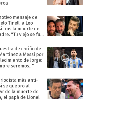
eroa
motivo mensaje de
elo Tinelli a Leo
i tras la muerte de
adre: "Tu viejo se fue
."
uestra de cariño de
 Martínez a Messi por
allecimiento de Jorge:
mpre seremos..."
eriodista más anti-
i se quebró al
ar de la muerte de
e, el papá de Lionel