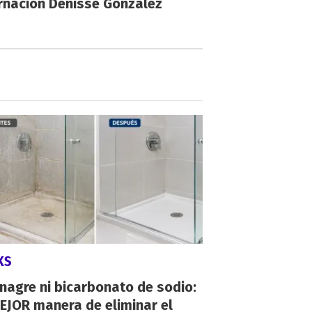
rnación Denisse González
KS
inagre ni bicarbonato de sodio:
EJOR manera de eliminar el