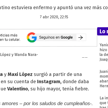
tino estuviera enfermo y apuntó una vez más cont
7 abr 2020, 22:15
Lo 
Yani
hizo
la d
Joaqu
Juani
ra
y
Maxi López
surgió a partir de una
mome
r en su cuenta de
Instagram,
donde daba
aba
Her
que
Valentino
, su hijo mayor, tenía fiebre.
recib
La i
que 
s amores – por los saludos de cumpleaños-.
tras