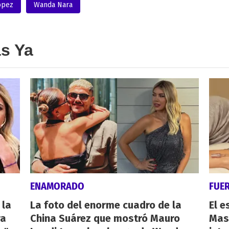
ópez
Wanda Nara
as Ya
ENAMORADO
FUE
 la
La foto del enorme cuadro de la
El e
ra
China Suárez que mostró Mauro
Mas