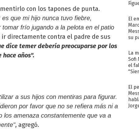
Figu
mentirlo con los tapones de punta.
 es que mi hijo nunca tuvo fiebre,
El e
Marc
tomar frío jugando a la pelota en el patio
Mess
 ir directamente contra el padre de sus
su p
con..
ue dice temer debería preocuparse por los
La m
 hace años".
Sofi
el f
"Sie
El p
Mess
ilizar a sus hijos con mentiras para figurar.
habl
ieron por favor que no se refiera más ni a
Jorg
omo los amenaza constantemente que va a
, agregó.
mente"