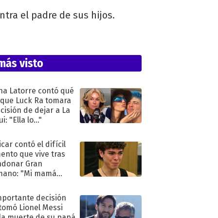
ra el padre de sus hijos.
más visto
na Latorre contó qué
 que Luck Ra tomara
ecisión de dejar a La
i: "Ella lo..."
car contó el difícil
nto que vive tras
ndonar Gran
mano: "Mi mamá
ió..."
mportante decisión
tomó Lionel Messi
 la muerte de su papá