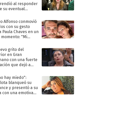
rendió al responder
e su eventual
eso al reality
o Alfonso conmovió
dos con su gesto
a Paula Chaves en un
 momento: "Mi
mpañante
péutico"
uevo grito del
rior en Gran
ano con una fuerte
ación que dejó a
oya en shock:
idora"
no hay miedo":
lota blanqueó su
nce y presentó a su
a con una emotiva
aración de amor