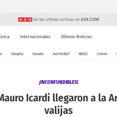
Ver las ultimas noticias en
A24.COM
úsica
Internacionales
Últimas Noticias
ón
Pampita
Senado
Axel Kicillof
ANSES
Crimen
¡INCONFUNDIBLES!
auro Icardi llegaron a la A
valijas