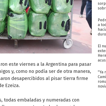
sorp
sobr
regr
Pedr
a to
haci
duro
aco
tera
El n
exte
Herm
acus
ron este viernes a la Argentina para pasar
Pinc
"Tra
amigos y, como no podía ser de otra manera,
"Ya 
Cami
aron desapercibidos al pisar tierra firme
roma
de Ezeiza.
novi
decl
jas, todas embaladas y numeradas con