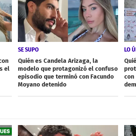
SE SUPO
LO Ú
con
Quién es Candela Arizaga, la
Qui
s el
modelo que protagonizó el confuso
pro
episodio que terminó con Facundo
con
Moyano detenido
dem