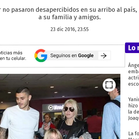
er no pasaron desapercibidos en su arribo al país,
a su familia y amigos.
23 dic 2016, 23:55
Lo 
Ánge
emba
actr
esco
Yani
hizo
la d
Joaqu
La f