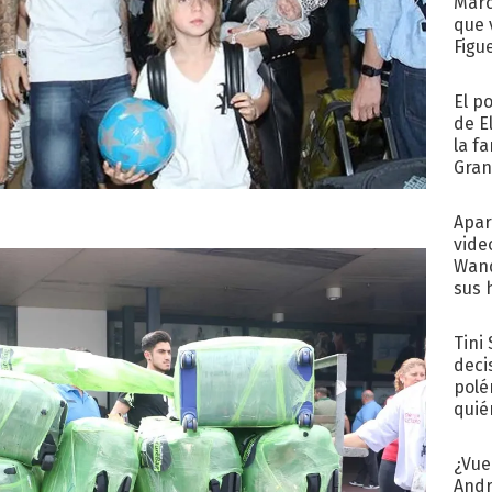
Marc
que 
Figu
El p
de E
la f
Gra
desa
Apar
vide
Wand
sus 
Tini
deci
polé
quié
afue
¿Vue
Andr