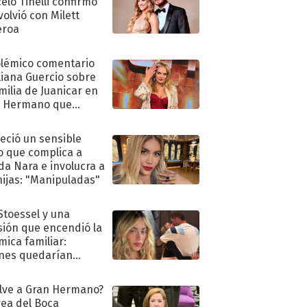
elo Tinelli confirmó
volvió con Milett
eroa
olémico comentario
liana Guercio sobre
amilia de Juanicar en
n Hermano que
tó la furia en redes
eció un sensible
o que complica a
a Nara e involucra a
hijas: "Manipuladas"
 Stoessel y una
sión que encendió la
mica familiar:
nes quedarían
ra de su boda
lve a Gran Hermano?
ea del Boca