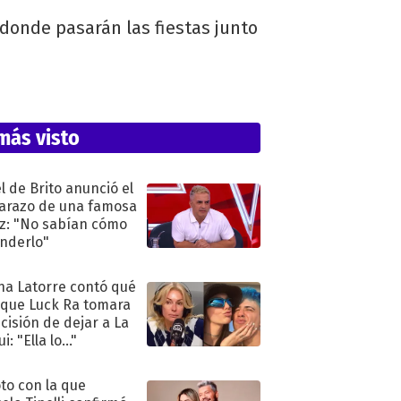
 donde pasarán las fiestas junto
más visto
l de Brito anunció el
razo de una famosa
iz: "No sabían cómo
nderlo"
na Latorre contó qué
 que Luck Ra tomara
ecisión de dejar a La
i: "Ella lo..."
oto con la que