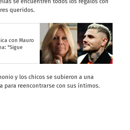
llas se encuentren todos los regalos con
eres queridos.
mica con Mauro
na: "Sigue
monio y los chicos se subieron a una
 para reencontrarse con sus íntimos.