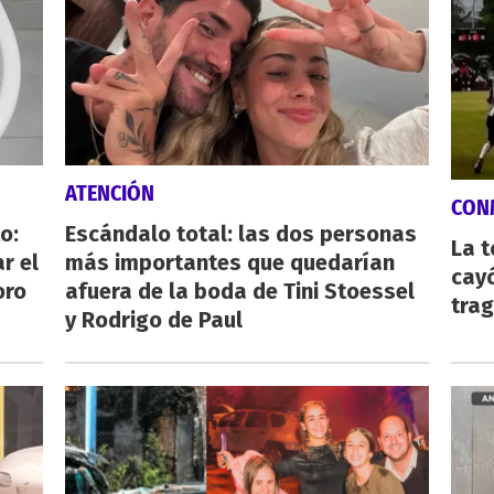
ATENCIÓN
CON
o:
Escándalo total: las dos personas
La 
r el
más importantes que quedarían
cayó
oro
afuera de la boda de Tini Stoessel
tra
y Rodrigo de Paul