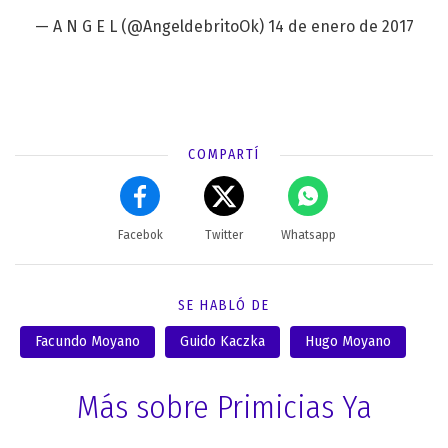
— A N G E L (@AngeldebritoOk)
14 de enero de 2017
COMPARTÍ
Facebok
Twitter
Whatsapp
SE HABLÓ DE
Facundo Moyano
Guido Kaczka
Hugo Moyano
Más sobre Primicias Ya