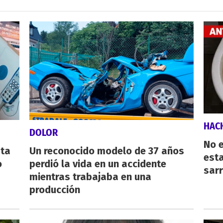
HAC
DOLOR
No e
sta
Un reconocido modelo de 37 años
esta
o
perdió la vida en un accidente
sarr
mientras trabajaba en una
producción