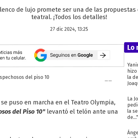
elenco de lujo promete ser una de las propuesta
teatral. ¡Todos los detalles!
27 dic 2024, 13:25
Lo 
Yani
hizo
la d
Joaqu
La J
 se puso en marcha en el Teatro Olympia,
pedi
sos del Piso 10"
levantó el telón ante una
la s
de...
Ánge