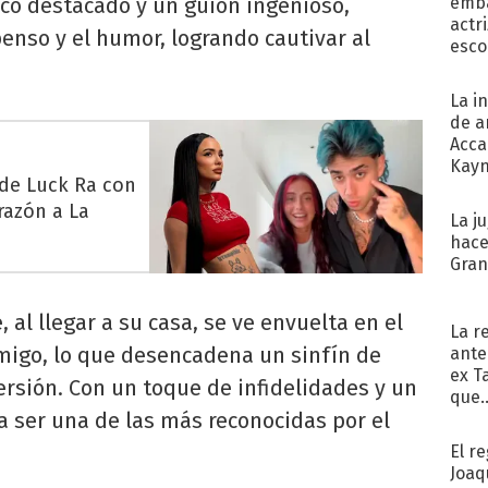
nco destacado y un guion ingenioso,
emba
actr
nso y el humor, logrando cautivar al
esco
La i
de a
Acca
Kayn
 de Luck Ra con
cum
razón a La
La j
hace
Gra
 al llegar a su casa, se ve envuelta en el
La r
migo, lo que desencadena un sinfín de
ante
ex T
rsión. Con un toque de infidelidades y un
que..
a ser una de las más reconocidas por el
El r
Joaq