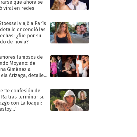
rarse que ahora se
ió viral en redes
Stoessel viajó a París
 detalle encendió las
echas: ¿fue por su
ido de novia?
amores famosos de
ndo Moyano: de
na Giménez a
ela Arizaga, detalles
u pasado
imental
uerte confesión de
 Ra tras terminar su
azgo con La Joaqui:
stoy..."