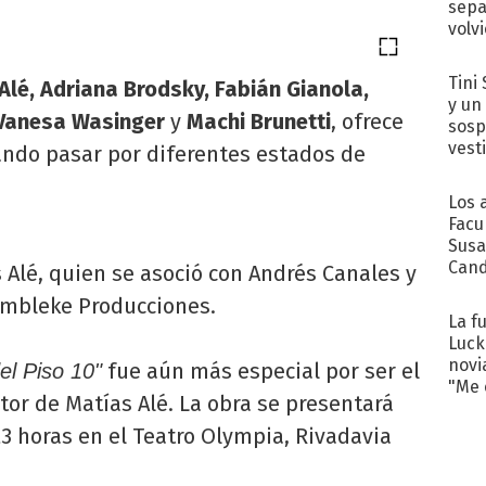
sepa
volv
Tini 
Alé, Adriana Brodsky, Fabián Gianola,
y un
, Vanesa Wasinger
y
Machi Brunetti
, ofrece
sosp
vest
ndo pasar por diferentes estados de
Los 
Facu
Susa
Cand
 Alé, quien se asoció con Andrés Canales y
de s
Tembleke Producciones.
sent
La f
Luck
novi
fue aún más especial por ser el
l Piso 10"
"Me e
tor de Matías Alé. La obra se presentará
23 horas en el Teatro Olympia, Rivadavia