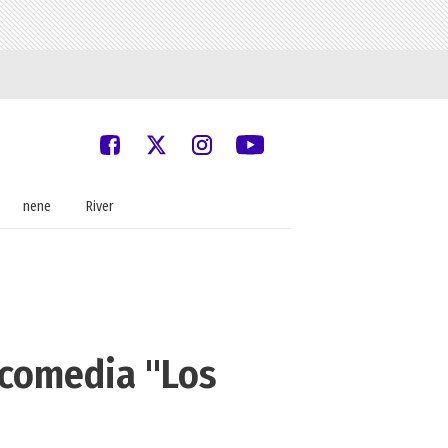
nene
River
a comedia "Los