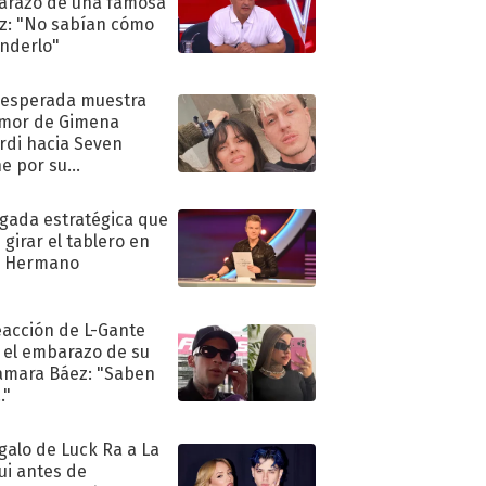
razo de una famosa
iz: "No sabían cómo
nderlo"
nesperada muestra
mor de Gimena
rdi hacia Seven
e por su
pleaños
ugada estratégica que
 girar el tablero en
n Hermano
eacción de L-Gante
 el embarazo de su
amara Báez: "Saben
."
egalo de Luck Ra a La
ui antes de