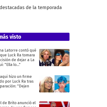
s destacadas de la temporada
más visto
na Latorre contó qué
 que Luck Ra tomara
ecisión de dejar a La
i: "Ella lo..."
oaqui hizo un firme
do por Luck Ra tras
eparación: "Dejen
"
l de Brito anunció el