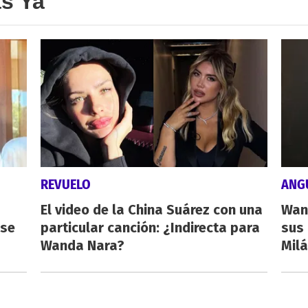
as Ya
REVUELO
ANG
El video de la China Suárez con una
Wan
rse
particular canción: ¿Indirecta para
sus 
Wanda Nara?
Milá