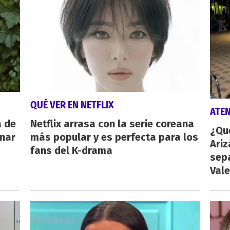
QUÉ VER EN NETFLIX
ATE
a de
Netflix arrasa con la serie coreana
¿Qu
inar
más popular y es perfecta para los
Ariz
fans del K-drama
sep
Vale