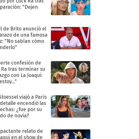
do por Luck Ra tras
eparación: "Dejen
"
l de Brito anunció el
razo de una famosa
iz: "No sabían cómo
nderlo"
uerte confesión de
 Ra tras terminar su
azgo con La Joaqui:
stoy..."
Stoessel viajó a París
 detalle encendió las
echas: ¿fue por su
ido de novia?
mpactante relato de
oaqui en el show de