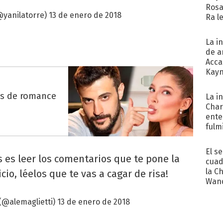
Rosa
@yanilatorre)
13 de enero de 2018
Ra l
La i
de a
Acca
Kayn
cum
es de romance
La i
Char
ente
fulm
Her
El s
 es leer los comentarios que te pone la
cuad
la C
io, léelos que te vas a cagar de risa!
Wand
exp
 (@alemaglietti)
13 de enero de 2018