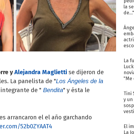
pedi
la s
de...
Ánge
emba
actr
esco
La f
Luck
orre y
Alejandra Maglietti
se dijeron de
novi
"Me e
les. La panelista de "
Los Ángeles de la
 integrante de "
" y ésta le
Bendita
Tini 
y un
sosp
vest
s arrancaron el el año garchando
tter.com/52b0ZYAAT4
El i
La J