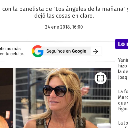
r con la panelista de "Los ángeles de la mañana" 
dejó las cosas en claro.
24 ene 2018, 16:00
Lo 
Yani
hizo
la d
Joaqu
La f
Marc
que 
Figu
La J