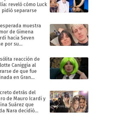
lía: reveló cómo Luck
e pidió separarse
nesperada muestra
mor de Gimena
rdi hacia Seven
e por su
pleaños
nsólita reacción de
lotte Caniggia al
rarse de que fue
inada en Gran
mano
ecreto detrás del
ro de Mauro Icardi y
hina Suárez que
a Nara decidió
oner