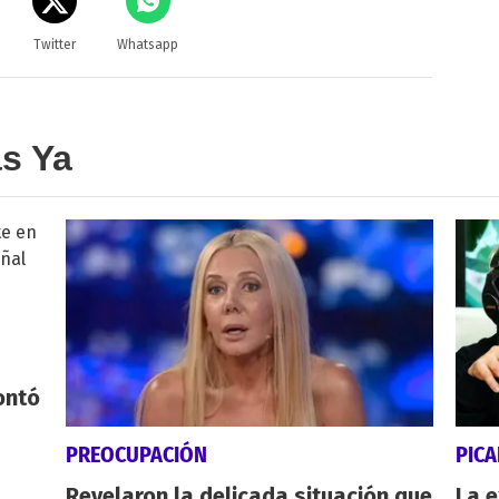
Twitter
Whatsapp
as Ya
ontó
PREOCUPACIÓN
PICA
Revelaron la delicada situación que
La e