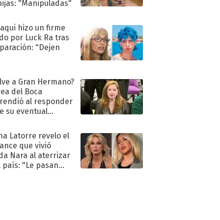
hijas: "Manipuladas"
oaqui hizo un firme
do por Luck Ra tras
eparación: "Dejen
"
lve a Gran Hermano?
ea del Boca
rendió al responder
e su eventual
eso al reality
na Latorre revelo el
ance que vivió
a Nara al aterrizar
l país: "Le pasan
s"