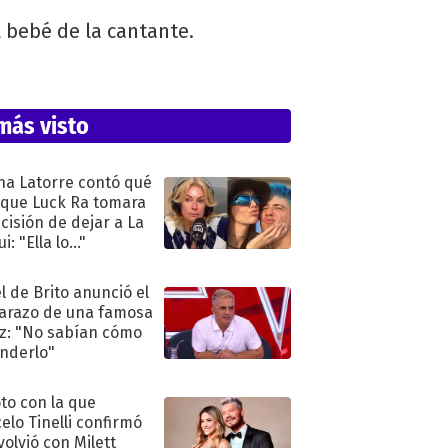
l bebé de la cantante.
más visto
na Latorre contó qué
 que Luck Ra tomara
ecisión de dejar a La
i: "Ella lo..."
l de Brito anunció el
razo de una famosa
iz: "No sabían cómo
nderlo"
oto con la que
elo Tinelli confirmó
volvió con Milett