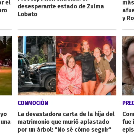
r el
más
desesperante estado de Zulma
oro
afue
Lobato
y Ro
CONMOCIÓN
PRE
ayo
La devastadora carta de la hija del
Con
 una
matrimonio que murió aplastado
fue 
por un árbol: "No sé cómo seguir"
epis