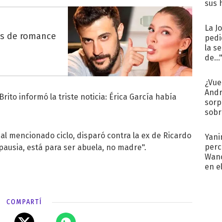
sus 
La J
es de romance
pedi
la s
de...
¿Vue
Andr
Brito informó la triste noticia: Érica García había
sorp
sobr
regr
al mencionado ciclo, disparó contra la ex de Ricardo
Yani
perc
pausia, está para ser abuela, no madre".
Wand
en e
toda
COMPARTÍ