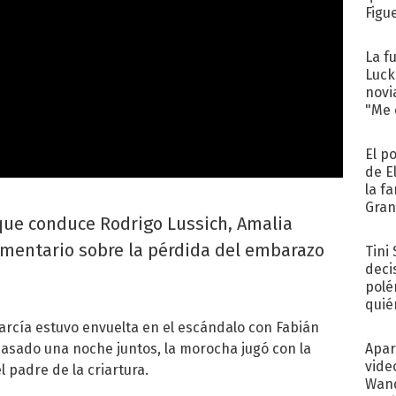
Figu
La f
Luck
novi
"Me e
El p
de E
la f
Gra
 que conduce Rodrigo Lussich, Amalia
desa
mentario sobre la pérdida del embarazo
Tini
deci
polé
quié
afue
García estuvo envuelta en el escándalo con Fabián
asado una noche juntos, la morocha jugó con la
Apar
vide
l padre de la criartura.
Wand