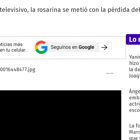
 televisivo, la rosarina se metió con la pérdida de
Lo 
Yani
hizo
la d
Joaqu
Ánge
emba
actr
esco
La f
Marc
que 