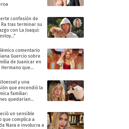
eroa
uerte confesión de
 Ra tras terminar su
azgo con La Joaqui:
stoy..."
olémico comentario
liana Guercio sobre
amilia de Juanicar en
n Hermano que
tó la furia en redes
 Stoessel y una
sión que encendió la
mica familiar:
nes quedarían
ra de su boda
eció un sensible
o que complica a
a Nara e involucra a