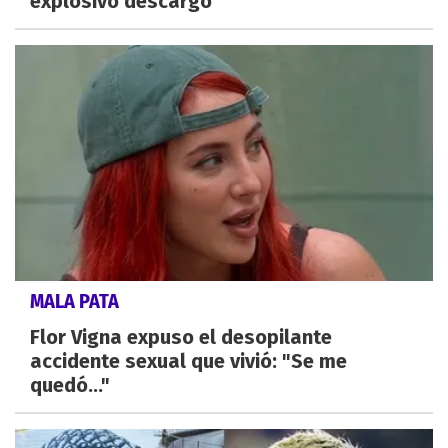
explosivo descargo
MALA PATA
Flor Vigna expuso el desopilante
accidente sexual que vivió: "Se me
quedó..."