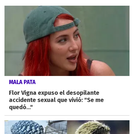
MALA PATA
Flor Vigna expuso el desopilante
accidente sexual que vivió: "Se me
quedó..."