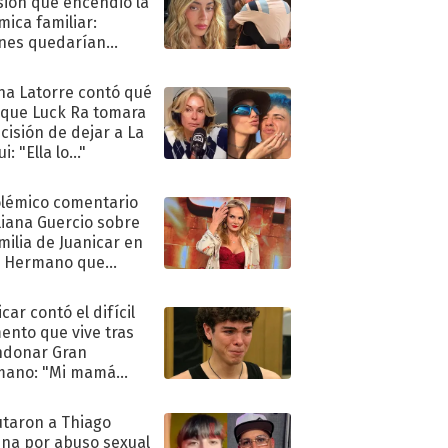
sión que encendió la
mica familiar:
nes quedarían
ra de su boda
na Latorre contó qué
 que Luck Ra tomara
ecisión de dejar a La
i: "Ella lo..."
olémico comentario
liana Guercio sobre
amilia de Juanicar en
n Hermano que
tó la furia en redes
car contó el difícil
nto que vive tras
ndonar Gran
mano: "Mi mamá
ió..."
taron a Thiago
na por abuso sexual