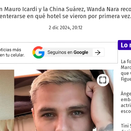
 Mauro Icardi y la China Suárez, Wanda Nara recon
enterarse en qué hotel se vieron por primera vez
2 dic 2024, 20:12
Lo 
La f
Marc
que 
Figu
Ánge
emba
actr
esco
Tini