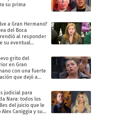
ra su prima
lve a Gran Hermano?
ea del Boca
rendió al responder
e su eventual
eso al reality
uevo grito del
rior en Gran
ano con una fuerte
ación que dejó a
oya en shock:
idora"
s judicial para
a Nara: todos los
les del juicio que le
 Alex Caniggia y sus
imos pasos