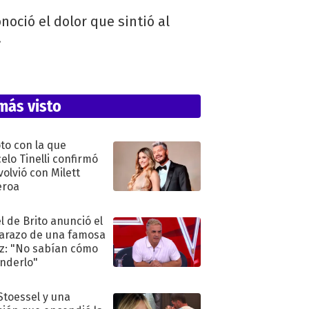
oció el dolor que sintió al
.
más visto
oto con la que
elo Tinelli confirmó
volvió con Milett
eroa
l de Brito anunció el
razo de una famosa
iz: "No sabían cómo
nderlo"
 Stoessel y una