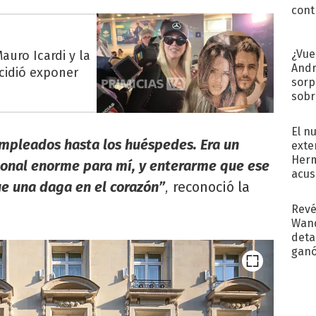
cont
¿Vue
auro Icardi y la
Andr
cidió exponer
sorp
sobr
regr
El n
empleados hasta los huéspedes. Era un
exte
Herm
ional enorme para mí, y enterarme que ese
acus
fue una daga en el corazón”
reconoció la
,
Pinc
"Tra
Revé
Wand
detal
ganó
próx