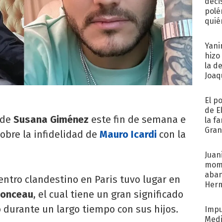
deci
polé
quié
afue
Yani
hizo
la d
Joaqu
El p
de E
 de
Susana Giménez
este fin de semana e
la f
Gra
obre la infidelidad de
Mauro Icardi
con la
desa
Juani
mome
aba
entro clandestino en Paris tuvo lugar en
Her
Monceau
, el cual tiene un gran significado
recib
o durante un largo tiempo con sus hijos.
Impu
Medi