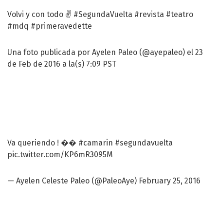
Volvi y con todo ✌️ #SegundaVuelta #revista #teatro
#mdq #primeravedette
Una foto publicada por Ayelen Paleo (@ayepaleo) el 23
de Feb de 2016 a la(s) 7:09 PST
Va queriendo ! ��
#camarin
#segundavuelta
pic.twitter.com/KP6mR3095M
— Ayelen Celeste Paleo (@PaleoAye)
February 25, 2016