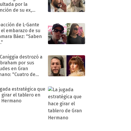
ultada por la
nción de su ex,
undo Moyano
eacción de L-Gante
 el embarazo de su
amara Báez: "Saben
."
 Caniggia destrozó a
Abraham por sus
tudes en Gran
ano: "Cuatro de
s infumable"
ugada estratégica que
 girar el tablero en
n Hermano