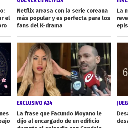
QUÉ VER EN NETFLIX
INVE
o:
Netflix arrasa con la serie coreana
La 
r el
más popular y es perfecta para los
reve
oro
fans del K-drama
epi
EXCLUSIVO A24
JUE
ones
La frase que Facundo Moyano le
Des
bajo
dijo al encargado de un edificio
desa