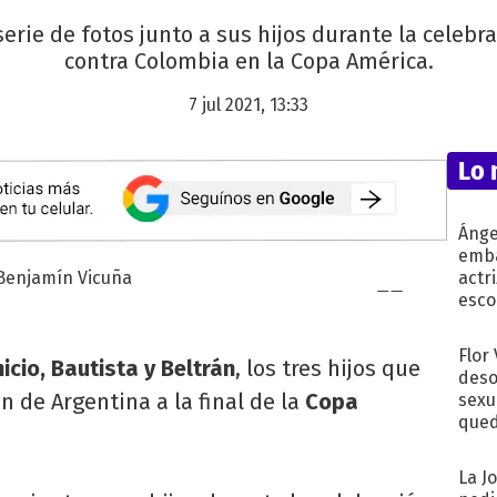
serie de fotos junto a sus hijos durante la celebr
contra Colombia en la Copa América.
7 jul 2021, 13:33
Lo 
Ánge
emba
actr
esco
Flor
icio, Bautista y Beltrán
, los tres hijos que
deso
ión de Argentina a la final de la
Copa
sexu
qued
La J