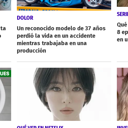
SERI
DOLOR
Qué 
sta
Un reconocido modelo de 37 años
8 ep
o
perdió la vida en un accidente
en u
mientras trabajaba en una
producción