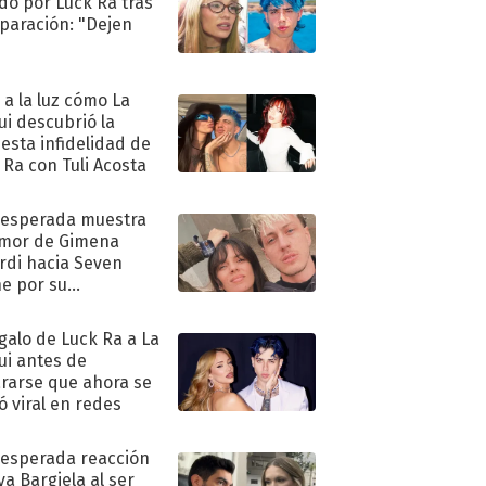
do por Luck Ra tras
eparación: "Dejen
"
ó a la luz cómo La
ui descubrió la
esta infidelidad de
 Ra con Tuli Acosta
nesperada muestra
mor de Gimena
rdi hacia Seven
e por su
pleaños
egalo de Luck Ra a La
ui antes de
rarse que ahora se
ió viral en redes
nesperada reacción
va Bargiela al ser