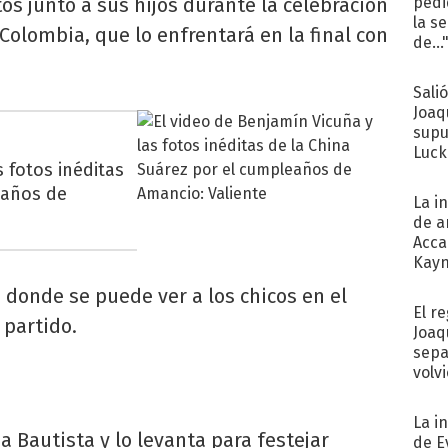
tos junto a sus hijos durante la celebración
pedi
la s
Colombia, que lo enfrentará en la final con
de...
Sali
Joaq
supu
Luck
 fotos inéditas
eaños de
La i
de a
Acca
Kayn
cum
 donde se puede ver a los chicos en el
El r
 partido.
Joaq
sepa
volv
La i
a Bautista y lo levanta para festejar
de E