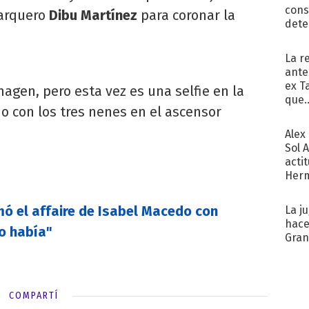
cons
 arquero
Dibu Martínez
para coronar la
dete
Fac
La r
ante
ex T
agen, pero esta vez es una selfie en la
que..
no con los tres nenes en el ascensor
Alex
Sol 
acti
Herm
copa
mó el affaire de Isabel Macedo con
La j
hace
o había"
Gra
COMPARTÍ