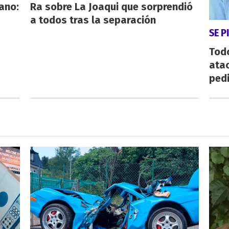
iano:
Ra sobre La Joaqui que sorprendió
a todos tras la separación
SE P
Todo
atac
ped