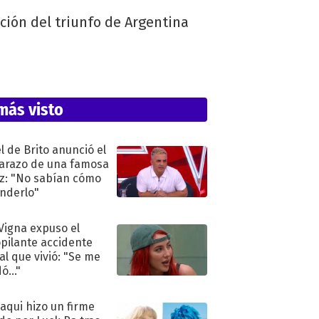
ación del triunfo de Argentina
más visto
l de Brito anunció el
razo de una famosa
iz: "No sabían cómo
nderlo"
 Vigna expuso el
pilante accidente
al que vivió: "Se me
ó..."
oaqui hizo un firme