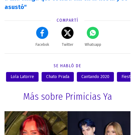
asustó"
COMPARTÍ
Facebok
Twitter
Whatsapp
SE HABLÓ DE
Lola Latorre
Chato Prada
Cantando 2020
Fiesta
Más sobre Primicias Ya