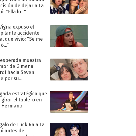
ecisión de dejar a La
i: "Ella lo..."
 Vigna expuso el
pilante accidente
al que vivió: "Se me
ó..."
nesperada muestra
mor de Gimena
rdi hacia Seven
e por su
pleaños
ugada estratégica que
 girar el tablero en
n Hermano
egalo de Luck Ra a La
ui antes de