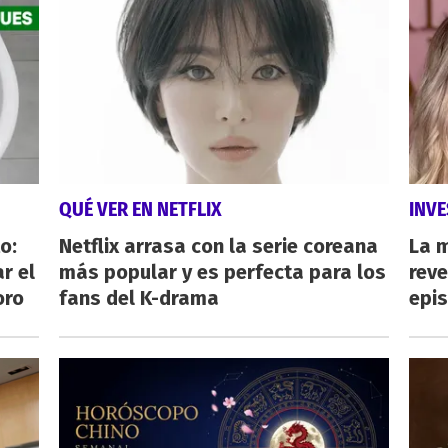
QUÉ VER EN NETFLIX
INVE
o:
Netflix arrasa con la serie coreana
La 
r el
más popular y es perfecta para los
reve
oro
fans del K-drama
epi