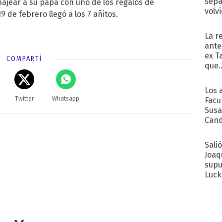
sepa
jear a su papá con uno de los regalos de
volv
9 de febrero llegó a los 7 añitos.
La r
ante
ex T
COMPARTÍ
que..
Los 
Twitter
Whatsapp
Facu
Susa
Cand
de s
sent
Sali
Joaq
supu
Luck