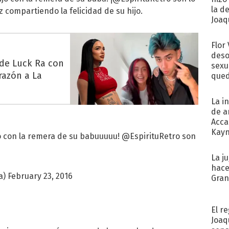
la d
z compartiendo la felicidad de su hijo.
Joaqu
Flor
deso
 de Luck Ra con
sexu
razón a La
qued
La i
de a
Acca
Kayn
ijo con la remera de su babuuuuu!
@EspirituRetro
son
cum
La j
hace
a)
February 23, 2016
Gra
El r
Joaq