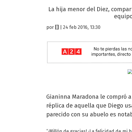
La hija menor del Diez, compar
equipo
por
[]
| 24 feb 2016, 13:30
Gianinna Maradona le compró a
réplica de aquella que Diego usa
parecido con su abuelo es notab
“¡Millón de gracias! ¡La felicidad de mi