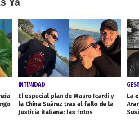
as Ya
INTIMIDAD
GES
nzia
El especial plan de Mauro Icardi y
La e
engo
la China Suárez tras el fallo de la
Aran
Justicia italiana: las fotos
Susi