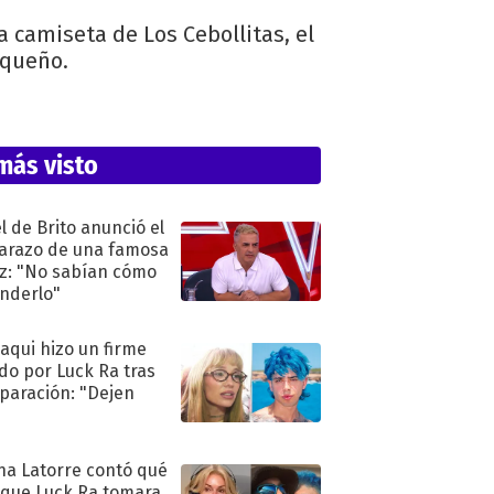
 camiseta de Los Cebollitas, el
equeño.
más visto
l de Brito anunció el
razo de una famosa
iz: "No sabían cómo
nderlo"
oaqui hizo un firme
do por Luck Ra tras
eparación: "Dejen
"
na Latorre contó qué
 que Luck Ra tomara