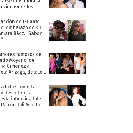
rarse que ahora se
ió viral en redes
eacción de L-Gante
 el embarazo de su
amara Báez: "Saben
."
amores famosos de
ndo Moyano: de
na Giménez a
ela Arizaga, detalles
u pasado
imental
ó a la luz cómo La
ui descubrió la
esta infidelidad de
 Ra con Tuli Acosta