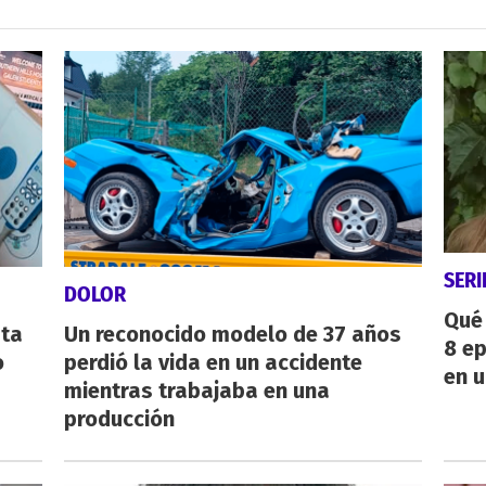
SERI
DOLOR
Qué 
sta
Un reconocido modelo de 37 años
8 ep
o
perdió la vida en un accidente
en u
mientras trabajaba en una
producción