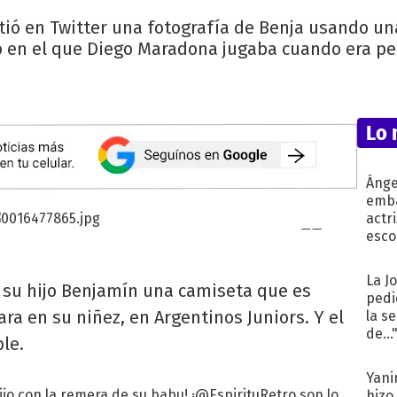
tió en Twitter una fotografía de Benja usando una
 en el que Diego Maradona jugaba cuando era p
Lo 
Ánge
emba
actr
esco
La J
 su hijo Benjamín una camiseta que es
pedi
ra en su niñez, en Argentinos Juniors. Y el
la s
de...
le.
Yani
 hijo con la remera de su babu! ¡@EspirituRetro son lo
hizo