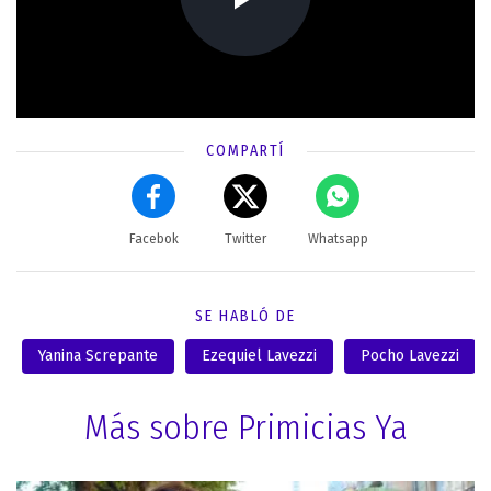
COMPARTÍ
Facebok
Twitter
Whatsapp
SE HABLÓ DE
Yanina Screpante
Ezequiel Lavezzi
Pocho Lavezzi
Más sobre Primicias Ya