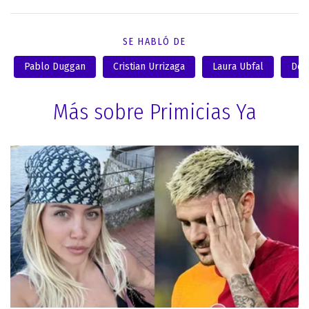
SE HABLÓ DE
Pablo Duggan
Cristian Urrizaga
Laura Ubfal
Des
Más sobre Primicias Ya