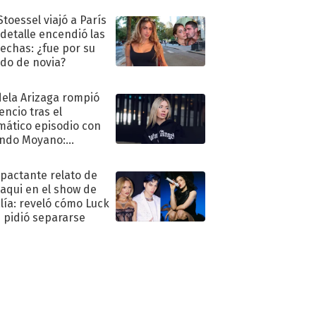
Stoessel viajó a París
 detalle encendió las
echas: ¿fue por su
ido de novia?
ela Arizaga rompió
lencio tras el
mático episodio con
ndo Moyano:
o..."
mpactante relato de
oaqui en el show de
lía: reveló cómo Luck
e pidió separarse