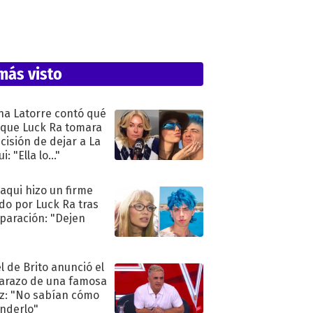
más visto
na Latorre contó qué
 que Luck Ra tomara
ecisión de dejar a La
i: "Ella lo..."
oaqui hizo un firme
do por Luck Ra tras
eparación: "Dejen
"
l de Brito anunció el
razo de una famosa
iz: "No sabían cómo
nderlo"