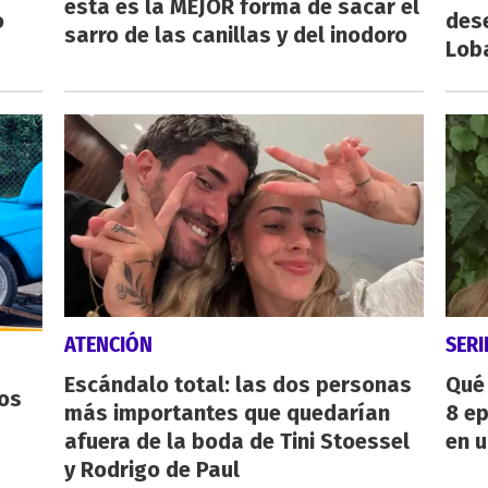
esta es la MEJOR forma de sacar el
o
des
sarro de las canillas y del inodoro
Lob
ATENCIÓN
SERI
Escándalo total: las dos personas
Qué 
os
más importantes que quedarían
8 ep
afuera de la boda de Tini Stoessel
en u
y Rodrigo de Paul