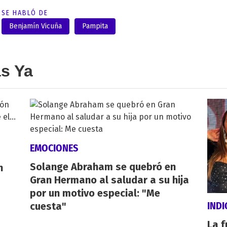
SE HABLÓ DE
Benjamín Vicuña
Pampita
as Ya
EMOCIONES
Solange Abraham se quebró en
n
Gran Hermano al saludar a su hija
por un motivo especial: "Me
IND
cuesta"
La f