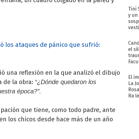
Tini 
y un
sosp
vest
Cand
dó los ataques de pánico que sufrió:
el si
trau
Facu
"Teng
ó una reflexión en la que analizó el dibujo
El i
a de la obra:
“¿Dónde quedaron los
La J
Rosa
nuestra época?”.
Ra l
upación que tiene, como todo padre, ante
nen los chicos desde hace más de un año