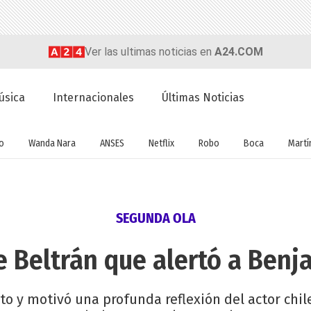
Ver las ultimas noticias en
A24.COM
úsica
Internacionales
Últimas Noticias
o
Wanda Nara
ANSES
Netflix
Robo
Boca
Martín
SEGUNDA OLA
de Beltrán que alertó a Benj
ito y motivó una profunda reflexión del actor ch