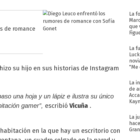
La f
Marc
que 
es de romance
Figu
La f
Luck
novi
"Me e
hizo su hijo en sus historias de Instagram
La i
de a
Acca
paso una hoja y un lápiz e ilustra su único
Kayn
escribió
Vicuña
.
bitación gamer”,
cum
La j
hace
Gra
habitación en la que hay un escritorio con
ntana, un cuadro colgado en la pared y