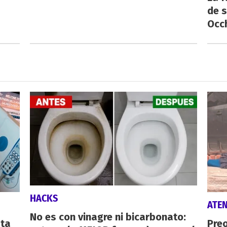
de s
Occ
HACKS
ATE
No es con vinagre ni bicarbonato:
sta
Preo