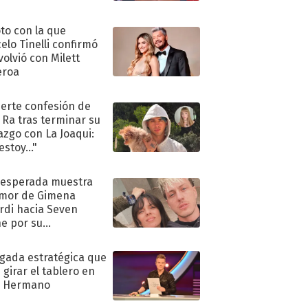
oto con la que
elo Tinelli confirmó
volvió con Milett
eroa
uerte confesión de
 Ra tras terminar su
azgo con La Joaqui:
stoy..."
nesperada muestra
mor de Gimena
rdi hacia Seven
e por su
pleaños
ugada estratégica que
 girar el tablero en
n Hermano