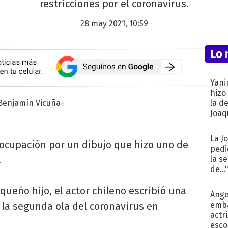
restricciones por el coronavirus.
28 may 2021, 10:59
Lo 
Yani
hizo
la d
Joaqu
La J
ocupación por un dibujo que hizo uno de
pedi
.
la s
de...
equeño hijo, el actor chileno escribió una
Ánge
 la segunda ola del coronavirus en
emba
actr
esco