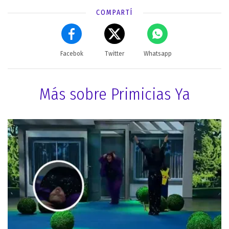
COMPARTÍ
Facebok
Twitter
Whatsapp
Más sobre Primicias Ya