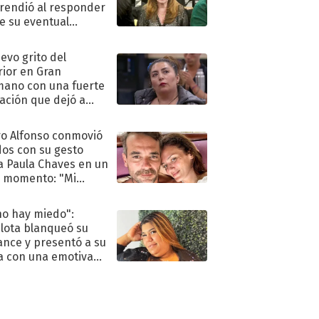
rendió al responder
e su eventual
eso al reality
uevo grito del
rior en Gran
ano con una fuerte
ación que dejó a
oya en shock:
idora"
o Alfonso conmovió
dos con su gesto
a Paula Chaves en un
 momento: "Mi
mpañante
péutico"
no hay miedo":
lota blanqueó su
nce y presentó a su
a con una emotiva
aración de amor