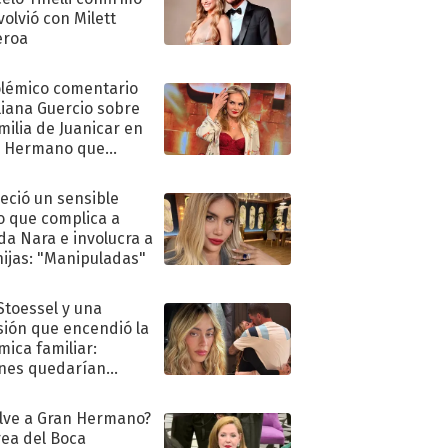
volvió con Milett
eroa
olémico comentario
liana Guercio sobre
amilia de Juanicar en
n Hermano que
tó la furia en redes
eció un sensible
o que complica a
a Nara e involucra a
hijas: "Manipuladas"
 Stoessel y una
sión que encendió la
mica familiar:
nes quedarían
ra de su boda
lve a Gran Hermano?
ea del Boca