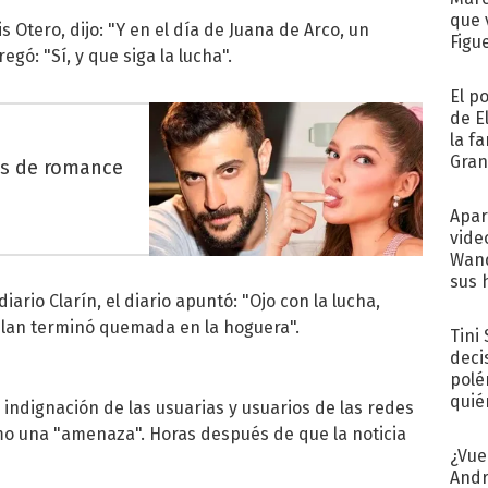
que 
 Otero, dijo: "Y en el día de Juana de Arco, un
Figu
egó: "Sí, y que siga la lucha".
El p
de E
la f
Gra
es de romance
desa
Apar
vide
Wand
sus 
iario Clarín, el diario apuntó: "Ojo con la lucha,
ablan terminó quemada en la hoguera".
Tini
deci
polé
quié
 indignación de las usuarias y usuarios de las redes
afue
omo una "amenaza". Horas después de que la noticia
¿Vue
Andr