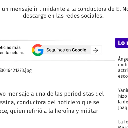
 un mensaje intimidante a la conductora de El Not
descargo en las redes sociales.
Lo 
Ánge
emba
actr
esco
Yani
ivo mensaje a una de las periodistas del
hizo
ssina, conductora del noticiero que se
la d
Joaqu
ce, quien refirió a la heroína y militar
La f
Marc