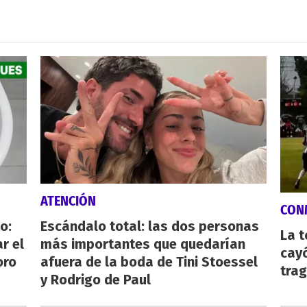
ATENCIÓN
CON
o:
Escándalo total: las dos personas
La 
r el
más importantes que quedarían
cayó
oro
afuera de la boda de Tini Stoessel
tra
y Rodrigo de Paul