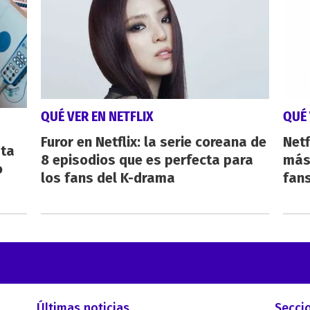
QUÉ VER EN NETFLIX
QUÉ 
Furor en Netflix: la serie coreana de
Netf
sta
8 episodios que es perfecta para
más 
o
los fans del K-drama
fan
Últimas noticias
Secci