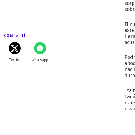
sorp
sobr
regr
El n
exte
COMPARTÍ
Herm
acus
Pinc
"Tra
Pedr
Twitter
Whatsapp
a to
haci
duro
aco
tera
"Ya 
Cami
roma
novi
decl