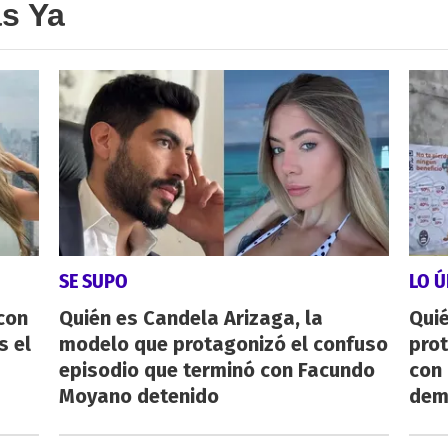
as Ya
SE SUPO
LO Ú
con
Quién es Candela Arizaga, la
Qui
s el
modelo que protagonizó el confuso
pro
episodio que terminó con Facundo
con
Moyano detenido
dem