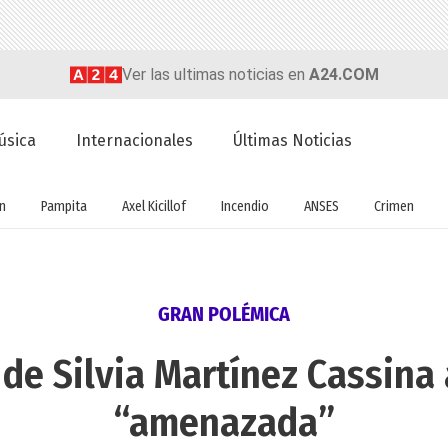
Ver las ultimas noticias en
A24.COM
úsica
Internacionales
Últimas Noticias
ón
Pampita
Axel Kicillof
Incendio
ANSES
Crimen
GRAN POLÉMICA
de Silvia Martínez Cassina a
“amenazada”