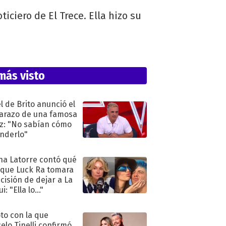
iciero de El Trece. Ella hizo su
más visto
l de Brito anunció el
razo de una famosa
iz: "No sabían cómo
nderlo"
na Latorre contó qué
 que Luck Ra tomara
ecisión de dejar a La
i: "Ella lo..."
oto con la que
elo Tinelli confirmó