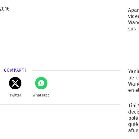
 2016
Apar
vide
Wand
sus 
COMPARTÍ
Yani
perc
Wand
en e
Twitter
Whatsapp
toda
Tini
deci
polé
quié
afue