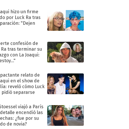
oaqui hizo un firme
do por Luck Ra tras
eparación: "Dejen
"
uerte confesión de
 Ra tras terminar su
azgo con La Joaqui:
stoy..."
mpactante relato de
oaqui en el show de
lía: reveló cómo Luck
e pidió separarse
Stoessel viajó a París
 detalle encendió las
echas: ¿fue por su
ido de novia?