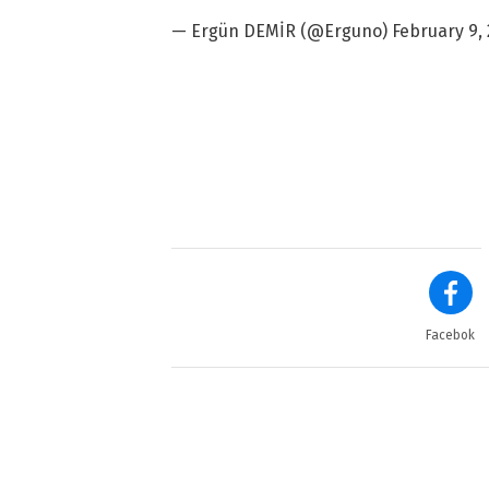
— Ergün DEMİR (@Erguno)
February 9,
Facebok