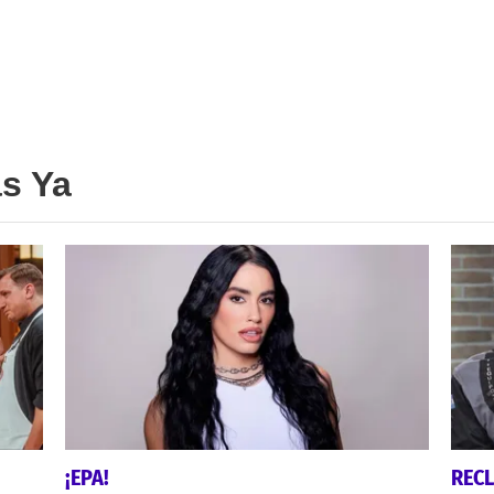
as Ya
¡EPA!
REC