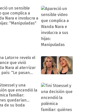
eció un sensible
o que complica a
a Nara e involucra a
hijas: "Manipuladas"
na Latorre revelo el
ance que vivió
a Nara al aterrizar
l país: "Le pasan
s"
 Stoessel y una
sión que encendió la
mica familiar:
nes quedarían
ra de su boda