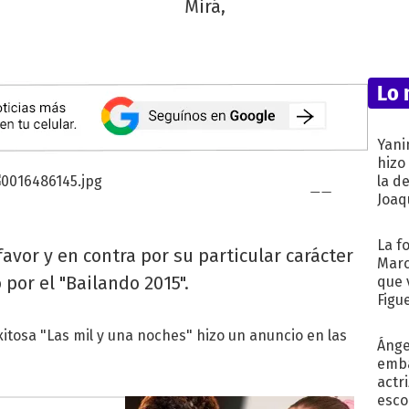
Mirá,
Lo 
Yani
hizo
la d
Joaqu
La f
avor y en contra por su particular carácter
Marc
por el "Bailando 2015".
que 
Figu
exitosa "Las mil y una noches" hizo un anuncio en las
Ánge
emba
actr
esco