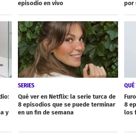
episodio en vivo
por 
SERIES
QUÉ 
dio:
Qué ver en Netflix: la serie turca de
Furo
8 episodios que se puede terminar
8 ep
ha y
en un fin de semana
los 