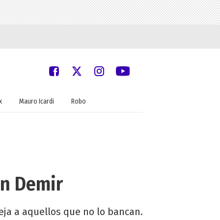
x
Mauro Icardi
Robo
ün Demir
reja a aquellos que no lo bancan.