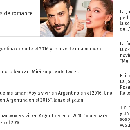
La J
es de romance
pedi
la s
de...
La f
entina durante el 2016 y lo hizo de una manera
Luck
novi
"Me e
 no lo bancan. Mirá su picante tweet.
El i
La J
Rosa
ue me aman: Voy a vivir en Argentina en el 2016. Una
Ra l
en Argentina en el 2016", lanzó el galán.
Tini 
y un
man:voy a vivir en Argentina en el 2016!1mala para
sosp
en el 2016!
vest