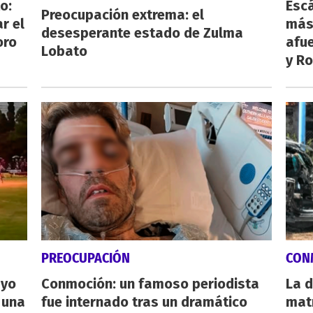
o:
Escá
Preocupación extrema: el
r el
más
desesperante estado de Zulma
oro
afue
Lobato
y Ro
PREOCUPACIÓN
CON
ayo
Conmoción: un famoso periodista
La d
 una
fue internado tras un dramático
mat