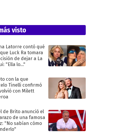
más visto
na Latorre contó qué
 que Luck Ra tomara
ecisión de dejar a La
i: "Ella lo..."
oto con la que
elo Tinelli confirmó
volvió con Milett
eroa
l de Brito anunció el
razo de una famosa
iz: "No sabían cómo
nderlo"