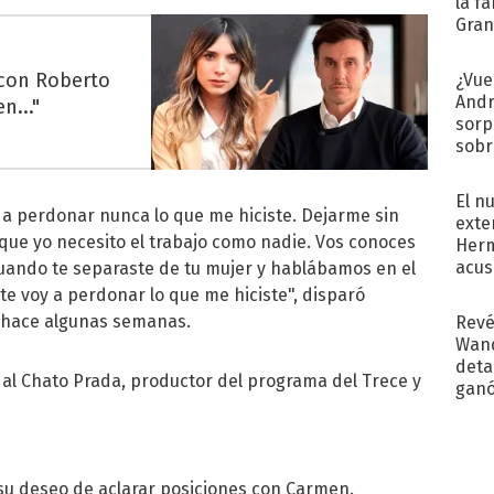
la f
Gra
desa
 con Roberto
¿Vue
Andr
n..."
sorp
sobr
regr
El n
 a perdonar nunca lo que me hiciste. Dejarme sin
exte
que yo necesito el trabajo como nadie. Vos conoces
Herm
acus
cuando te separaste de tu mujer y hablábamos en el
Pinc
e voy a perdonar lo que me hiciste", disparó
"Tra
 hace algunas semanas.
Revé
Wand
detal
 al Chato Prada, productor del programa del Trece y
ganó
próx
o su deseo de aclarar posiciones con Carmen.