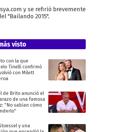
asya.com y se refirió brevemente
el "Bailando 2015".
más visto
oto con la que
elo Tinelli confirmó
volvió con Milett
eroa
l de Brito anunció el
razo de una famosa
iz: "No sabían cómo
nderlo"
 Stoessel y una
sión que encendió la