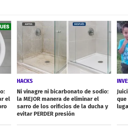
HACKS
INVE
o:
Ni vinagre ni bicarbonato de sodio:
Juic
r el
la MEJOR manera de eliminar el
que 
oro
sarro de los orificios de la ducha y
luga
evitar PERDER presión