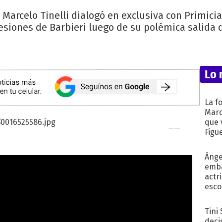
Marcelo Tinelli dialogó en exclusiva con Primici
esiones de Barbieri luego de su polémica salida d
Lo 
La f
Marc
que 
Figu
Ánge
emba
actr
esco
Tini
deci