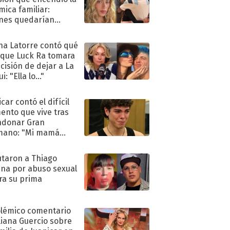
mica familiar:
nes quedarían
ra de su boda
na Latorre contó qué
 que Luck Ra tomara
ecisión de dejar a La
i: "Ella lo..."
car contó el difícil
nto que vive tras
ndonar Gran
mano: "Mi mamá
ió..."
taron a Thiago
na por abuso sexual
ra su prima
olémico comentario
liana Guercio sobre