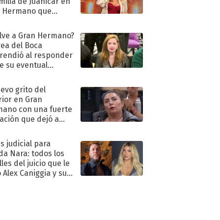
amilia de Juanicar en
n Hermano que
tó la furia en redes
lve a Gran Hermano?
ea del Boca
rendió al responder
e su eventual
eso al reality
uevo grito del
rior en Gran
ano con una fuerte
ación que dejó a
oya en shock:
idora"
s judicial para
a Nara: todos los
les del juicio que le
 Alex Caniggia y sus
imos pasos