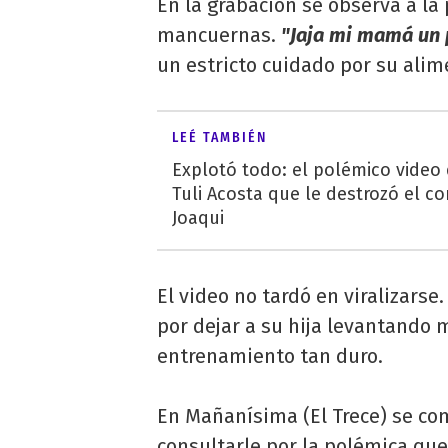
En la grabación se observa a l
mancuernas.
"Jaja mi mamá un 
un estricto cuidado por su alime
LEÉ TAMBIÉN
Explotó todo: el polémico video
Tuli Acosta que le destrozó el co
Joaqui
El video no tardó en viralizars
por dejar a su hija levantando
entrenamiento tan duro.
En Mañanísima (El Trece) se co
consultarle por la polémica qu