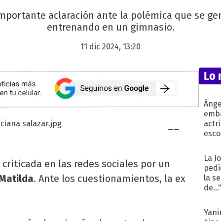
mportante aclaración ante la polémica que se gen
entrenando en un gimnasio.
11 dic 2024, 13:20
Lo 
Ánge
emba
actr
esco
La J
riticada en las redes sociales por un
pedi
Matilda
. Ante los cuestionamientos, la ex
la s
de...
Yani