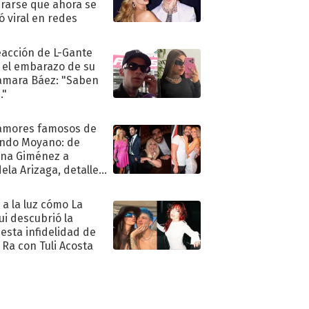
rarse que ahora se
ió viral en redes
eacción de L-Gante
 el embarazo de su
amara Báez: "Saben
."
amores famosos de
ndo Moyano: de
na Giménez a
ela Arizaga, detalles
u pasado
imental
ó a la luz cómo La
ui descubrió la
esta infidelidad de
 Ra con Tuli Acosta