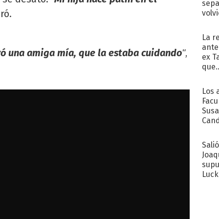
sepa
aró.
volv
La r
ante
evó una amiga mía, que la estaba cuidando
",
ex T
que..
Los 
Facu
Susa
Cand
de s
sent
Sali
Joaq
supu
Luck