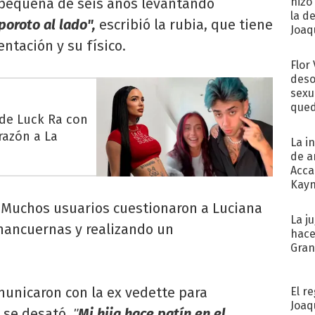
a pequeña de seis años levantando
hizo
la d
poroto al lado",
escribió la rubia, que tiene
Joaqu
ntación y su físico.
Flor
deso
sexu
qued
 de Luck Ra con
razón a La
La i
de a
Acca
Kayn
cum
e. Muchos usuarios cuestionaron a Luciana
La j
 mancuernas y realizando un
hace
Gra
municaron con la ex vedette para
El r
Joaq
e se desató.
Mi hija hace patín en el
"