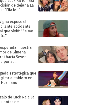
 que Luck Ra tomara
ecisión de dejar a La
i: "Ella lo..."
 Vigna expuso el
pilante accidente
al que vivió: "Se me
ó..."
nesperada muestra
mor de Gimena
rdi hacia Seven
e por su
pleaños
ugada estratégica que
 girar el tablero en
n Hermano
egalo de Luck Ra a La
ui antes de