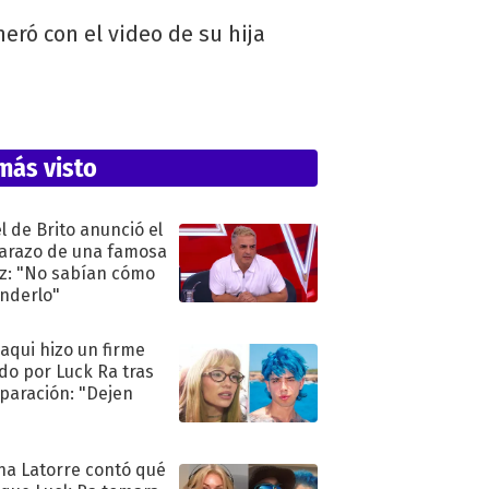
eró con el video de su hija
más visto
l de Brito anunció el
razo de una famosa
iz: "No sabían cómo
nderlo"
oaqui hizo un firme
do por Luck Ra tras
eparación: "Dejen
"
na Latorre contó qué