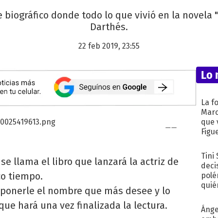
re biográfico donde todo lo que vivió en la novela 
Darthés.
22 feb 2019, 23:55
Lo 
La f
Marc
que 
Figu
Tini
"
se llama el libro que lanzará la actriz de
deci
o tiempo.
polé
quié
 a ponerle el nombre que más desee y lo
afue
ue hará una vez finalizada la lectura.
Ánge