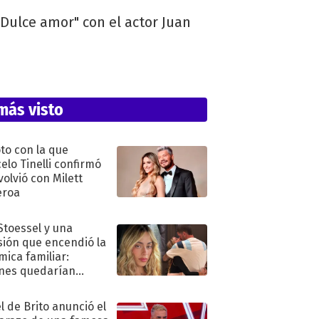
"Dulce amor" con el actor Juan
más visto
oto con la que
elo Tinelli confirmó
volvió con Milett
eroa
 Stoessel y una
sión que encendió la
mica familiar:
nes quedarían
ra de su boda
l de Brito anunció el