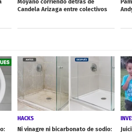
a
Moyano corriendo detrás de
Pamp
Candela Arizaga entre colectivos
And
HACKS
INVE
o:
Ni vinagre ni bicarbonato de sodio:
Juic