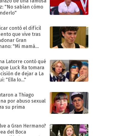
razo de una famosa
iz: "No sabían cómo
nderlo"
car contó el difícil
nto que vive tras
ndonar Gran
mano: "Mi mamá
ió..."
na Latorre contó qué
 que Luck Ra tomara
ecisión de dejar a La
i: "Ella lo..."
taron a Thiago
na por abuso sexual
ra su prima
lve a Gran Hermano?
ea del Boca