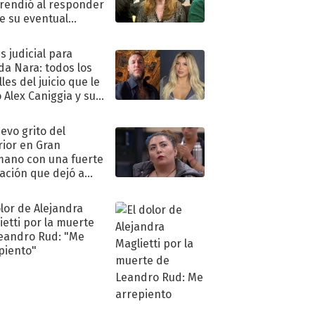
rendió al responder
e su eventual
eso al reality
s judicial para
a Nara: todos los
les del juicio que le
 Alex Caniggia y sus
imos pasos
uevo grito del
rior en Gran
ano con una fuerte
ación que dejó a
oya en shock:
idora"
olor de Alejandra
ietti por la muerte
eandro Rud: "Me
piento"