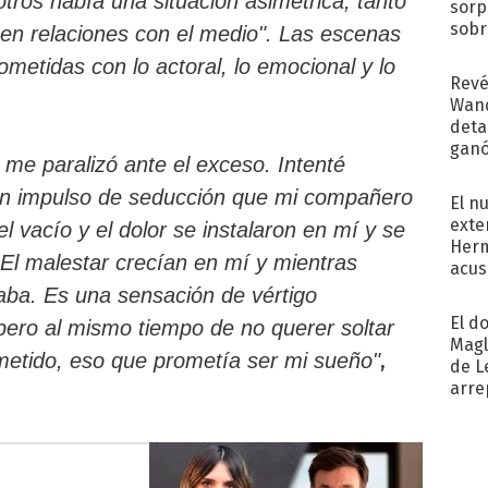
tros había una situación asimétrica, tanto
sorp
sobr
en relaciones con el medio". Las escenas
regr
ometidas con lo actoral, lo emocional y lo
Revé
Wand
detal
ganó
me paralizó ante el exceso. Intenté
próx
 un impulso de seducción que mi compañero
El n
exte
el vacío y el dolor se instalaron en mí y se
Herm
 El malestar crecían en mí y mientras
acus
Pinc
ba. Es una sensación de vértigo
"Tra
El d
pero al mismo tiempo de no querer soltar
Magl
,
etido, eso que prometía ser mi sueño"
de L
arre