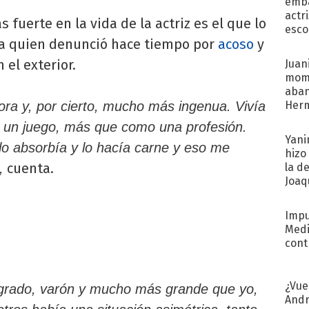
emba
actr
 fuerte en la vida de la actriz es el que lo
esco
a quien denunció hace tiempo por
acoso
y
 el exterior.
Juani
mome
aba
ora y, por cierto, mucho más ingenua. Vivía
Her
recib
, un juego, más que como una profesión.
Yani
lo absorbía y lo hacía carne y eso me
hizo
cuenta.
,
la d
Joaqu
Impu
Medi
cont
¿Vue
agrado, varón y mucho más grande que yo,
Andr