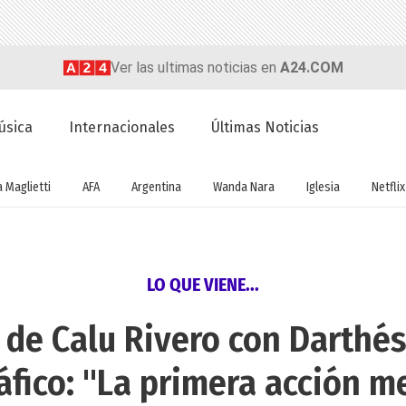
Ver las ultimas noticias en
A24.COM
úsica
Internacionales
Últimas Noticias
a Maglietti
AFA
Argentina
Wanda Nara
Iglesia
Netflix
LO QUE VIENE...
 de Calu Rivero con Darthés
fico: "La primera acción m