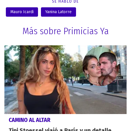
SE HABLÓ DE
Mauro Icardi
Yanina Latorre
Más sobre Primicias Ya
CAMINO AL ALTAR
Tini Stoessel viajó a París y un detalle