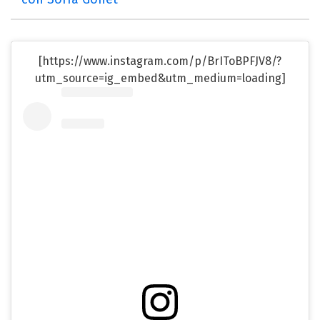
[https://www.instagram.com/p/BrIToBPFJV8/?
utm_source=ig_embed&utm_medium=loading]