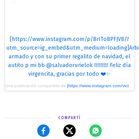
[https://www.instagram.com/p/BrIToBPFJV8/?
utm_source=ig_embed&utm_medium=loading]Arbo
armado y con su primer regalito de navidad, el
autito p mi bb @salvadorurielok !!!!!!!!! Feliz día
virgencita, gracias por todo ❤️✨
Una publicación compartida de
[https://www.instagram.com/victoriaxipolitakisok/?utm_source=ig_embed&utm_medium=loading] Victoria Jesus Xipolitakis
COMPARTÍ