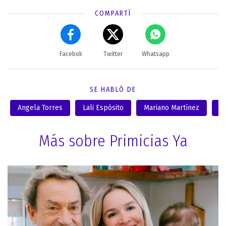
COMPARTÍ
Facebok
Twitter
Whatsapp
SE HABLÓ DE
Angela Torres
Lali Espósito
Mariano Martínez
S
Más sobre Primicias Ya