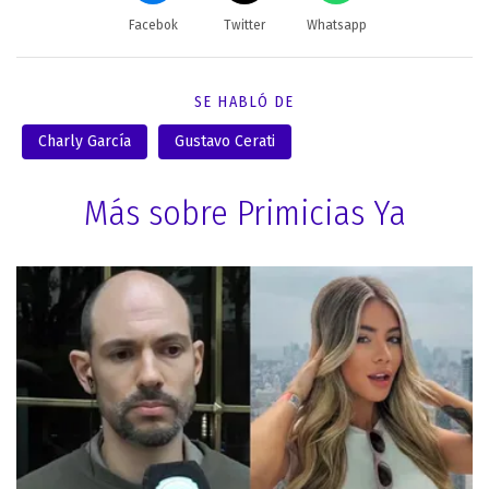
Facebok
Twitter
Whatsapp
SE HABLÓ DE
Charly García
Gustavo Cerati
Más sobre Primicias Ya