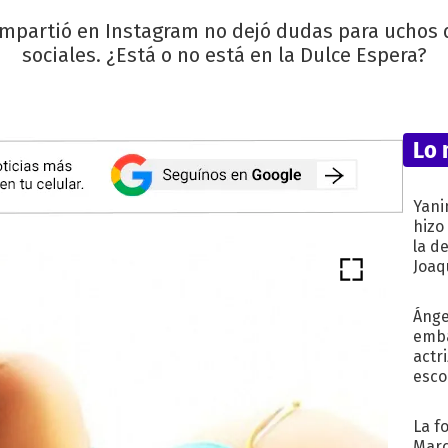
mpartió en Instagram no dejó dudas para uchos d
sociales. ¿Está o no está en la Dulce Espera?
Lo 
Yani
hizo
la d
Joaqu
Ánge
emba
actr
esco
La f
Marc