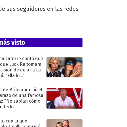
e sus seguidores en las redes
más visto
na Latorre contó qué
 que Luck Ra tomara
ecisión de dejar a La
i: "Ella lo..."
l de Brito anunció el
razo de una famosa
iz: "No sabían cómo
nderlo"
oto con la que
elo Tinelli confirmó