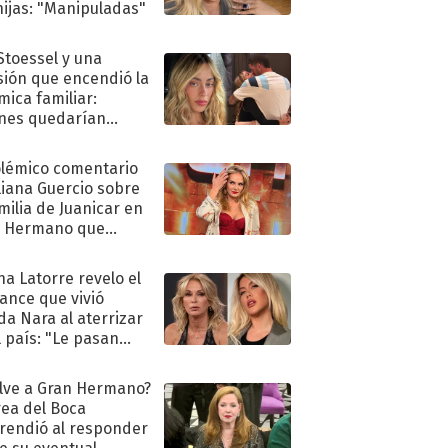
hijas: "Manipuladas"
 Stoessel y una
sión que encendió la
mica familiar:
nes quedarían
ra de su boda
olémico comentario
liana Guercio sobre
amilia de Juanicar en
n Hermano que
tó la furia en redes
na Latorre revelo el
ance que vivió
a Nara al aterrizar
l país: "Le pasan
s"
lve a Gran Hermano?
ea del Boca
rendió al responder