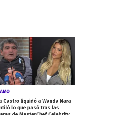
LAMO
a Castro liquidó a Wanda Nara
ntiló lo que pasó tras las
aras de MasterChef Celebrity