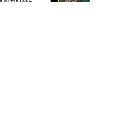
e su eventual
eso al reality