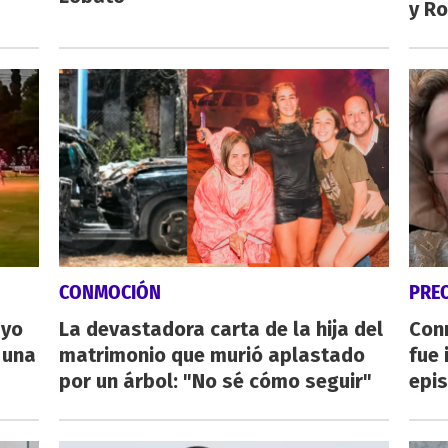
y Ro
CONMOCIÓN
PRE
ayo
La devastadora carta de la hija del
Con
 una
matrimonio que murió aplastado
fue 
por un árbol: "No sé cómo seguir"
epis