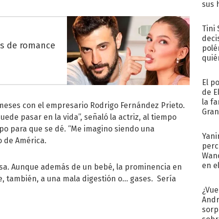
sus 
Tini
deci
es de romance
polé
quié
afue
El p
de E
la f
meses con el empresario Rodrigo Fernández Prieto.
Gra
ede pasar en la vida”, señaló la actriz, al tiempo
desa
po para que se dé. “Me imagino siendo una
Yani
o de América.
perc
Wand
en e
hosa. Aunque además de un bebé, la prominencia en
toda
, también, a una mala digestión o... gases. Sería
¿Vue
Andr
sorp