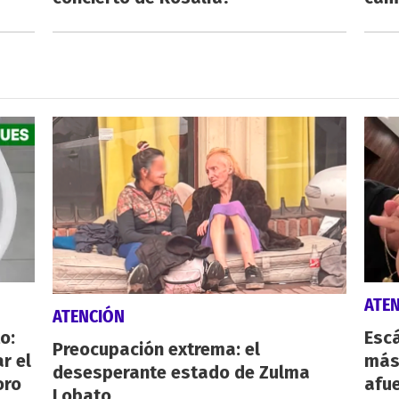
ATE
ATENCIÓN
o:
Escá
Preocupación extrema: el
r el
más
desesperante estado de Zulma
oro
afue
Lobato