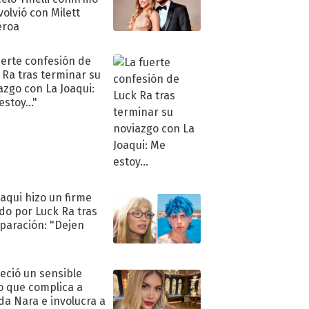
volvió con Milett
eroa
uerte confesión de
 Ra tras terminar su
azgo con La Joaqui:
stoy..."
oaqui hizo un firme
do por Luck Ra tras
eparación: "Dejen
"
eció un sensible
o que complica a
a Nara e involucra a