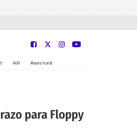
S
AUH
Mauro Icardi
razo para Floppy