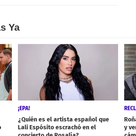
as Ya
¡EPA!
REC
¿Quién es el artista español que
Roñ
o
Lali Espósito escrachó en el
y ve
concierto de Rosalía?
cám