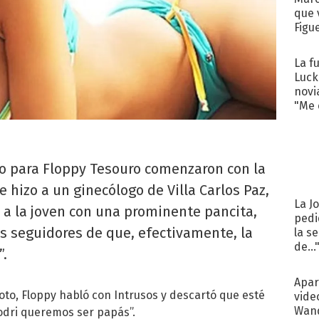
que 
Figu
La f
Luck
novi
"Me e
o para Floppy Tesouro comenzaron con la
 hizo a un ginecólogo de Villa Carlos Paz,
La J
 a la joven con una prominente pancita,
pedi
us seguidores de que, efectivamente, la
la s
de...
”.
Apar
 foto, Floppy habló con Intrusos y descartó que esté
vide
Wand
odri queremos ser papás”.