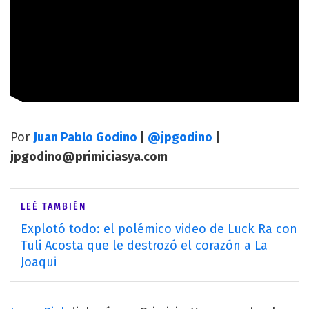
Por
Juan Pablo Godino
|
@jpgodino
|
jpgodino@primiciasya.com
LEÉ TAMBIÉN
Explotó todo: el polémico video de Luck Ra con
Tuli Acosta que le destrozó el corazón a La
Joaqui