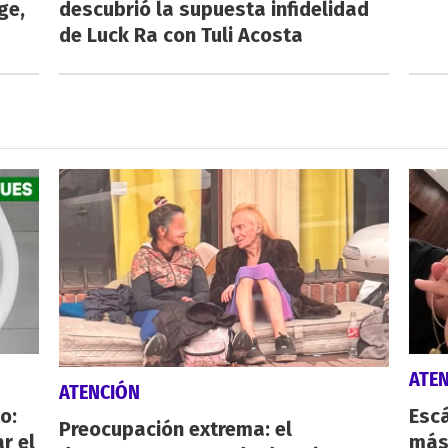
ge,
descubrió la supuesta infidelidad
de Luck Ra con Tuli Acosta
ATE
ATENCIÓN
o:
Escá
Preocupación extrema: el
r el
más