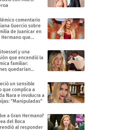
eroa
olémico comentario
liana Guercio sobre
amilia de Juanicar en
n Hermano que
tó la furia en redes
 Stoessel y una
sión que encendió la
mica familiar:
nes quedarían
ra de su boda
eció un sensible
o que complica a
a Nara e involucra a
hijas: "Manipuladas"
lve a Gran Hermano?
ea del Boca
rendió al responder