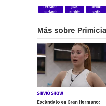
Fernando
Juan
Thelma
Burlando
Darthés
Fardin
Más sobre Primici
SIRVIÓ SHOW
Escándalo en Gran Hermano: