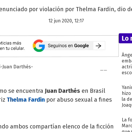
enunciado por violación por Thelma Fardin, dio d
12 jun 2020, 12:17
Lo 
Ánge
emba
actr
esco
Yani
mo se encuentra
Juan Darthés
en Brasil
hizo
riz
Thelma Fardin
por abuso sexual a fines
la d
Joaqu
La f
ando ambos compartían elenco de la ficción
Marc
que 