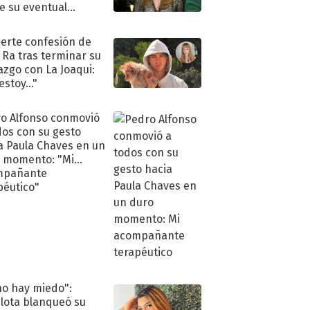
e su eventual
eso al reality
uerte confesión de
 Ra tras terminar su
azgo con La Joaqui:
stoy..."
o Alfonso conmovió
dos con su gesto
a Paula Chaves en un
 momento: "Mi
mpañante
péutico"
no hay miedo":
lota blanqueó su