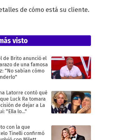
etalles de cómo está su cliente.
más visto
l de Brito anunció el
razo de una famosa
iz: "No sabían cómo
nderlo"
na Latorre contó qué
 que Luck Ra tomara
ecisión de dejar a La
i: "Ella lo..."
oto con la que
elo Tinelli confirmó
volvió con Milett