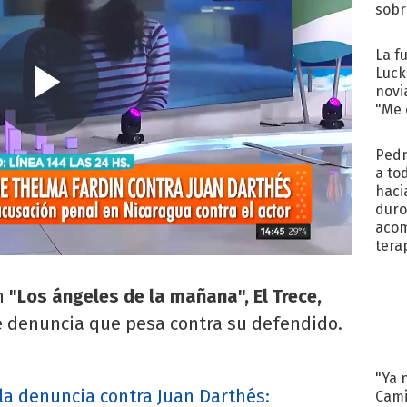
sobr
regr
La f
Luck
novi
"Me e
Pedr
a to
haci
duro
aco
tera
n
"Los ángeles de la mañana", El Trece,
e denuncia que pesa contra su defendido.
"Ya 
la denuncia contra Juan Darthés:
Cami