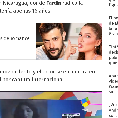
en Nicaragua, donde
Fardin
radicó la
Figu
tenía apenas 16 años.
El p
de E
la f
Gra
es de romance
desa
Tini
deci
polé
quié
afue
movido lento y el actor se encuentra en
Apar
l
por captura internacional.
vide
Wand
sus 
¿Vue
Andr
sorp