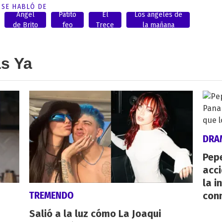
SE HABLÓ DE
Angel
Patito
El
Los angeles de
de Brito
feo
Trece
la mañana
as Ya
DRA
Pepe
acc
la i
TREMENDO
con
Salió a la luz cómo La Joaqui