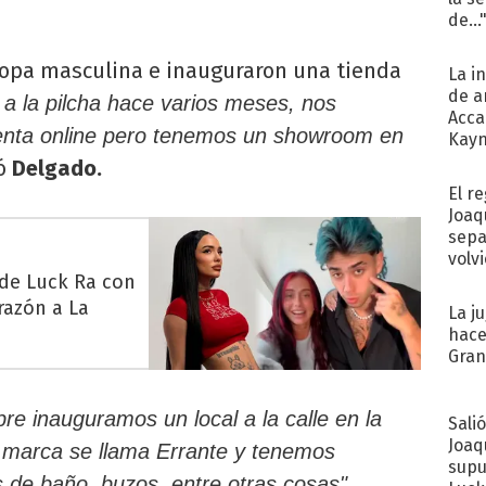
de...
 ropa masculina e inauguraron una tienda
La i
de a
a la pilcha hace varios meses, nos
Acca
enta online pero tenemos un showroom en
Kayn
cum
ó
Delgado.
El r
Joaq
sepa
volv
 de Luck Ra con
razón a La
La j
hace
Gra
re inauguramos un local a la calle en la
Sali
Joaq
 marca se llama Errante y tenemos
supu
 de baño, buzos, entre otras cosas".