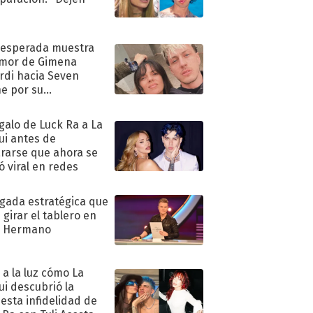
"
nesperada muestra
mor de Gimena
rdi hacia Seven
e por su
pleaños
egalo de Luck Ra a La
ui antes de
rarse que ahora se
ió viral en redes
ugada estratégica que
 girar el tablero en
n Hermano
ó a la luz cómo La
ui descubrió la
esta infidelidad de