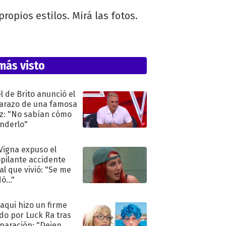
opios estilos. Mirá las fotos.
más visto
l de Brito anunció el
razo de una famosa
iz: "No sabían cómo
nderlo"
 Vigna expuso el
pilante accidente
al que vivió: "Se me
ó..."
oaqui hizo un firme
do por Luck Ra tras
eparación: "Dejen