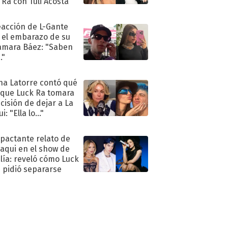
 Ra con Tuli Acosta
eacción de L-Gante
 el embarazo de su
amara Báez: "Saben
."
na Latorre contó qué
 que Luck Ra tomara
ecisión de dejar a La
i: "Ella lo..."
mpactante relato de
oaqui en el show de
lía: reveló cómo Luck
e pidió separarse