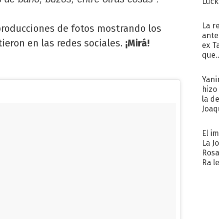
Luck
La r
 producciones de fotos mostrando los
ante
tieron en las redes sociales.
¡Mirá!
ex T
que..
Yani
hizo
la d
Joaqu
El i
La J
Rosa
Ra l