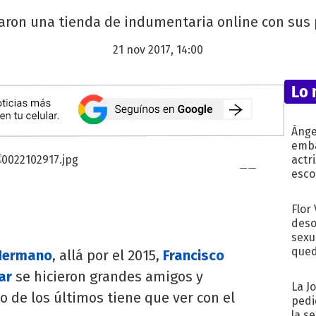
on una tienda de indumentaria online con sus pr
21 nov 2017, 14:00
Lo 
Ánge
emba
actr
esco
Flor
deso
sexu
qued
Hermano
, allá por el 2015,
Francisco
ar
se hicieron grandes amigos y
La J
 de los últimos tiene que ver con el
pedi
la s