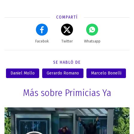
COMPARTÍ
Facebok
Twitter
Whatsapp
SE HABLÓ DE
Daniel Mollo
Gerardo Romano
Marcelo Bonelli
Más sobre Primicias Ya