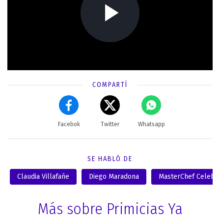
COMPARTÍ
Facebok
Twitter
Whatsapp
SE HABLÓ DE
Claudia Villafañe
Diego Maradona
MasterChef Celebri
Más sobre Primicias Ya