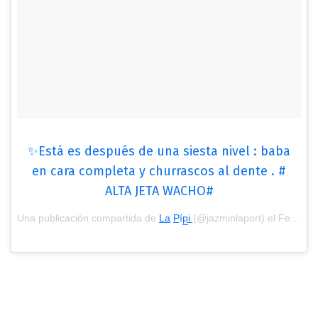
✨Está es después de una siesta nivel : baba
en cara completa y churrascos al dente . #
ALTA JETA WACHO#
Una publicación compartida de
L̲a̲ P̲íp̲i̲
(@jazminlaport) el
Feb 25, 2018 at 2:40 PST