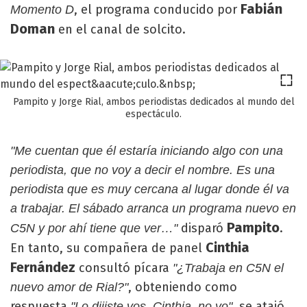
Fabián
, el programa conducido por
Momento D
Doman
en el canal de solcito.
Pampito y Jorge Rial, ambos periodistas dedicados al mundo del
espectáculo.
"Me cuentan que él estaría iniciando algo con una
periodista, que no voy a decir el nombre. Es una
periodista que es muy cercana al lugar donde él va
a trabajar. El sábado arranca un programa nuevo en
Pampito
disparó
.
C5N y por ahí tiene que ver…"
Cinthia
En tanto, su compañera de panel
Fernández
consultó pícara
"¿Trabaja en C5N el
, obteniendo como
nuevo amor de Rial?"
respuesta
, se atajó
"Lo dijiste vos, Cinthia, no yo"