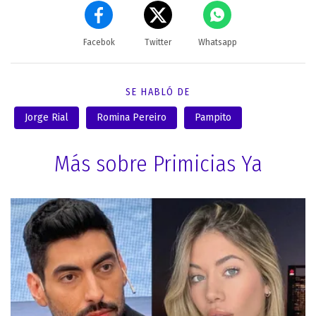
Facebok
Twitter
Whatsapp
SE HABLÓ DE
Jorge Rial
Romina Pereiro
Pampito
Más sobre Primicias Ya