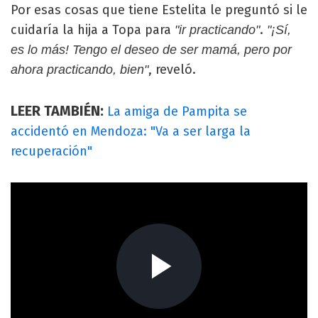
Por esas cosas que tiene Estelita le preguntó si le
cuidaría la hija a Topa para
.
"ir practicando"
"¡Sí,
es lo más! Tengo el deseo de ser mamá, pero por
, reveló.
ahora practicando, bien"
LEER TAMBIÉN:
La amiga de Pampita se
accidentó en Mendoza: "Va a ser larga la
recuperación"