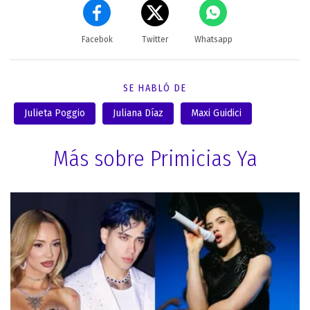
Facebok
Twitter
Whatsapp
SE HABLÓ DE
Julieta Poggio
Juliana Díaz
Maxi Guidici
Más sobre Primicias Ya