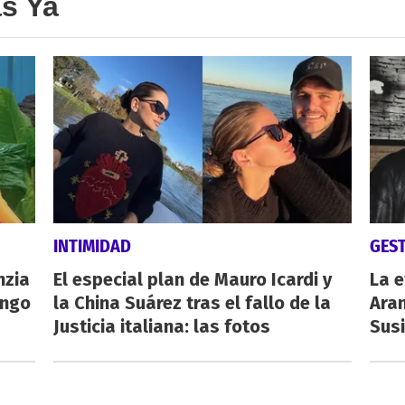
as Ya
INTIMIDAD
GES
nzia
El especial plan de Mauro Icardi y
La e
engo
la China Suárez tras el fallo de la
Aran
Justicia italiana: las fotos
Susi