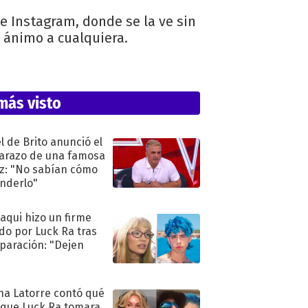
de Instagram, donde se la ve sin
l ánimo a cualquiera.
más visto
l de Brito anunció el
razo de una famosa
iz: "No sabían cómo
nderlo"
oaqui hizo un firme
do por Luck Ra tras
eparación: "Dejen
"
na Latorre contó qué
 que Luck Ra tomara