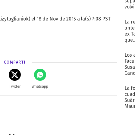
sepa
volv
izytaglianiok) el 18 de Nov de 2015 a la(s) 7:08 PST
La r
ante
ex T
que..
Los 
Facu
COMPARTÍ
Susa
Cand
de s
sent
Twitter
Whatsapp
La f
cuad
Suár
Maur
emb