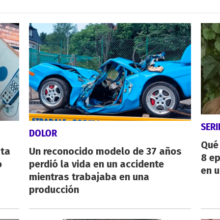
SERI
DOLOR
Qué 
sta
Un reconocido modelo de 37 años
8 ep
o
perdió la vida en un accidente
en u
mientras trabajaba en una
producción