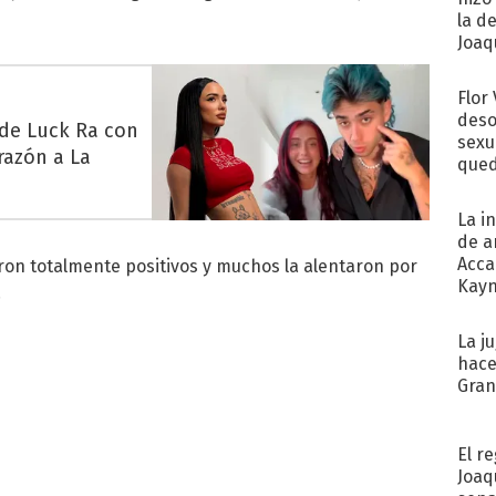
la d
Joaqu
Flor
deso
 de Luck Ra con
sexu
razón a La
qued
La i
de a
Acca
ron totalmente positivos y muchos la alentaron por
Kayn
.
cum
La j
hace
Gra
El r
Joaq