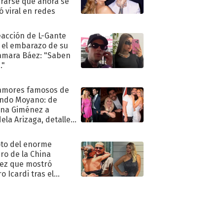
rarse que ahora se
ió viral en redes
eacción de L-Gante
 el embarazo de su
amara Báez: "Saben
."
amores famosos de
ndo Moyano: de
na Giménez a
ela Arizaga, detalles
u pasado
imental
oto del enorme
ro de la China
ez que mostró
o Icardi tras el
argo de Wanda Nara