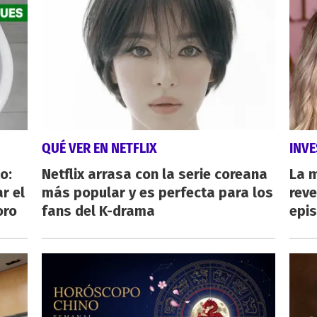
QUÉ VER EN NETFLIX
INVE
o:
Netflix arrasa con la serie coreana
La 
r el
más popular y es perfecta para los
reve
oro
fans del K-drama
epi