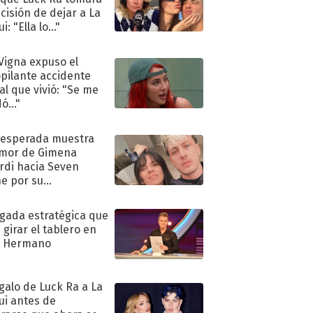
ecisión de dejar a La
i: "Ella lo..."
 Vigna expuso el
pilante accidente
al que vivió: "Se me
ó..."
nesperada muestra
mor de Gimena
rdi hacia Seven
e por su
pleaños
ugada estratégica que
 girar el tablero en
n Hermano
egalo de Luck Ra a La
ui antes de